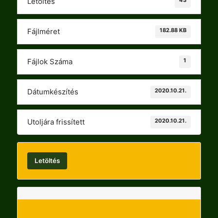
Letöltés
182.88 KB
Fájlméret
1
Fájlok Száma
2020.10.21.
Dátumkészítés
2020.10.21.
Utoljára frissített
Letöltés