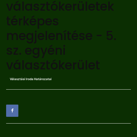
választókerületek
térképes
megjelenítése - 5.
sz. egyéni
választókerület
Választási Iroda Határozatai