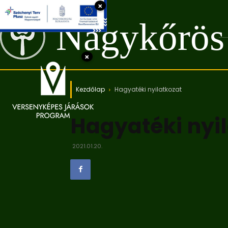
×
Nagykőrös
×
Kezdőlap
Hagyatéki nyilatkozat
Hagyatéki nyi
2021.01.20.