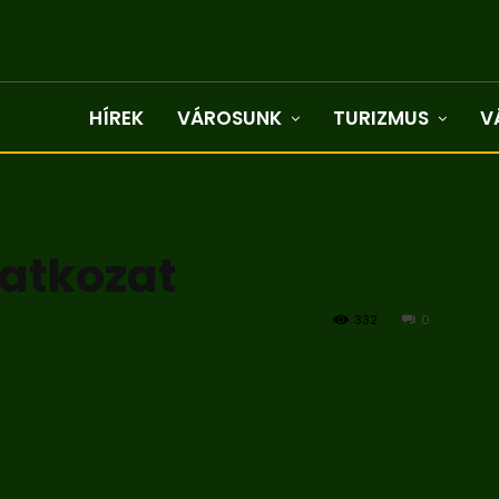
HÍREK
VÁROSUNK
TURIZMUS
V
latkozat
332
0