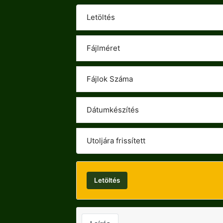
Letöltés
Fájlméret
Fájlok Száma
Dátumkészítés
Utoljára frissített
Letöltés