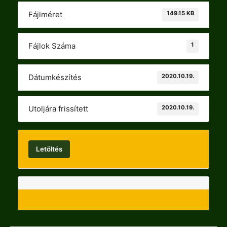
149.15 KB
Fájlméret
1
Fájlok Száma
2020.10.19.
Dátumkészítés
2020.10.19.
Utoljára frissített
Letöltés