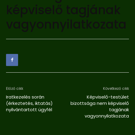
képviselő tagjának
vagyonnyilatkozata
Előző cikk
Következő cikk
Iratkezelés során
Képviselő-testület
(érkeztetés, iktatás)
bizottsága nem képviselő
nyilvántartott ügyfél
tagjának
vagyonnyilatkozata