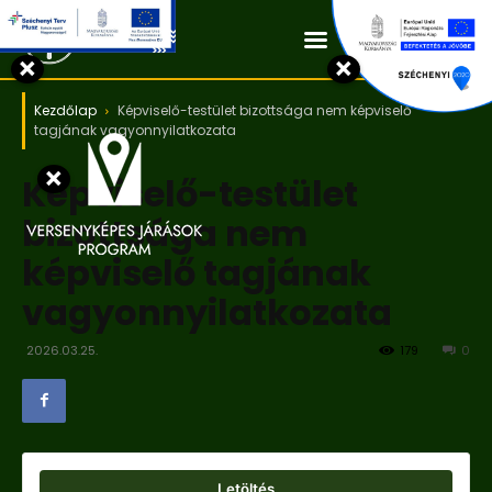
Kapcsolat
×
×
Kezdőlap
Képviselő-testület bizottsága nem képviselő
tagjának vagyonnyilatkozata
×
Képviselő-testület
bizottsága nem
képviselő tagjának
vagyonnyilatkozata
2026.03.25.
179
0
Letöltés