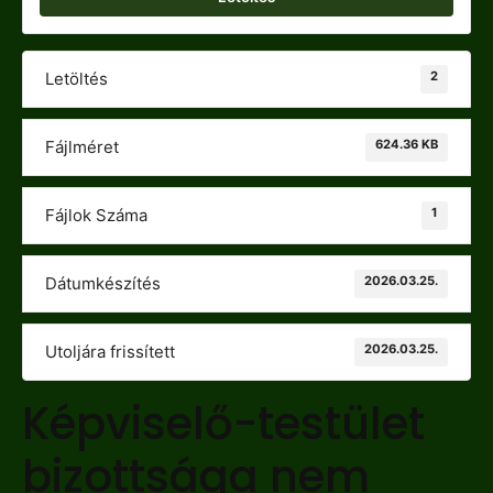
2
Letöltés
624.36 KB
Fájlméret
1
Fájlok Száma
2026.03.25.
Dátumkészítés
2026.03.25.
Utoljára frissített
Képviselő-testület
bizottsága nem