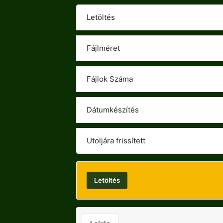
Letöltés
Fájlméret
Fájlok Száma
Dátumkészítés
Utoljára frissített
Letöltés