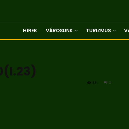
HÍREK
VÁROSUNK
TURIZMUS
V
(I.23)
331
0