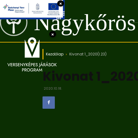
×
Nagykőrös
×
Kezdőlap
Kivonat 1_2020(I.23)
Kivonat 1_2020
2020.10.18.