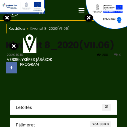
Kapcsolat
×
×
Kezdőlap
Kivonat 8_2020(VII.06)
Kivonat 8_2020(VII.06)
×
2020.10.18.
288
0
31
Letöltés
264.33 KB
Fájlméret