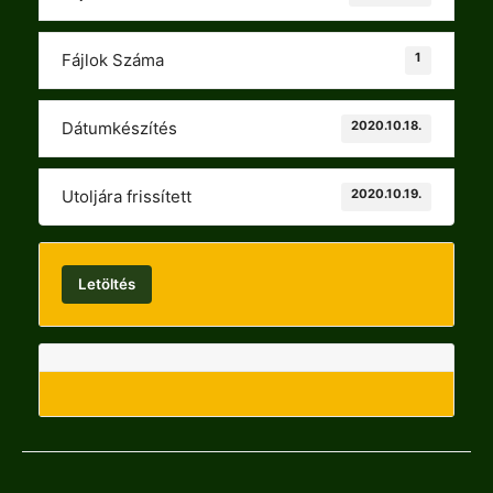
1
Fájlok Száma
2020.10.18.
Dátumkészítés
2020.10.19.
Utoljára frissített
Letöltés