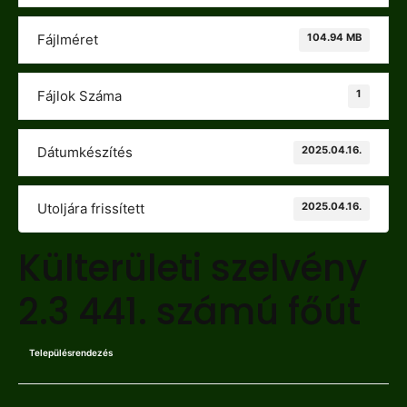
104.94 MB
Fájlméret
1
Fájlok Száma
2025.04.16.
Dátumkészítés
2025.04.16.
Utoljára frissített
Külterületi szelvény
2.3 441. számú főút
Településrendezés