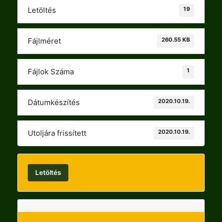
19
Letöltés
260.55 KB
Fájlméret
1
Fájlok Száma
2020.10.19.
Dátumkészítés
2020.10.19.
Utoljára frissített
Letöltés