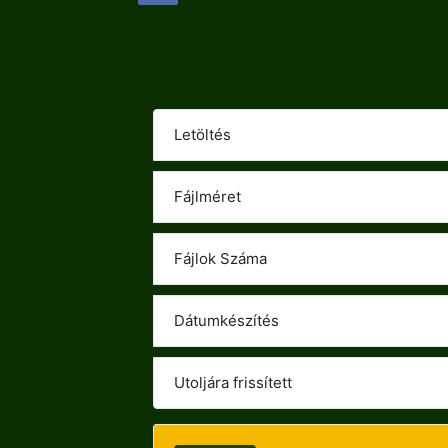
Letöltés
Fájlméret
Fájlok Száma
Dátumkészítés
Utoljára frissített