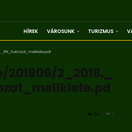
HÍREK
VÁROSUNK
TURIZMUS
V
._RN_hatrozat_mellklete.pdf
e/201806/2_2018._
ozat_mellklete.pd
362
0