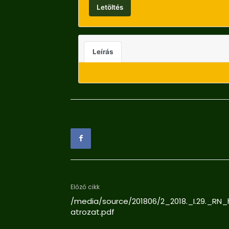
Letöltés
Leírás
Előző cikk
/media/source/201806/2_2018._I.29._RN_
atrozat.pdf