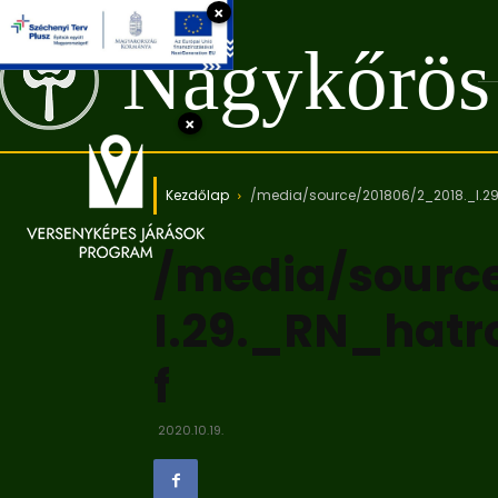
×
Nagykőrös
×
Kezdőlap
/media/source/201806/2_2018._I.29
/media/sourc
I.29._RN_hatr
f
2020.10.19.