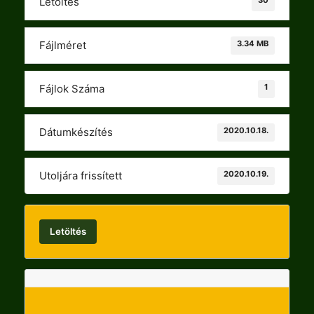
Letöltés
3.34 MB
Fájlméret
1
Fájlok Száma
2020.10.18.
Dátumkészítés
2020.10.19.
Utoljára frissített
Letöltés