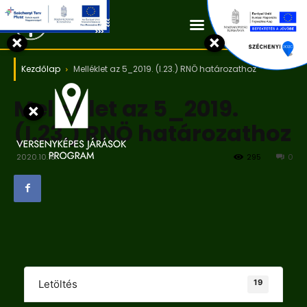
Kapcsolat
×
×
Kezdőlap
Melléklet az 5_2019. (I.23.) RNÖ határozathoz
Melléklet az 5_2019.
×
(I.23.) RNÖ határozathoz
2020.10.18.
295
0
19
Letöltés