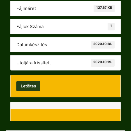
127.67 KB
Fájlméret
1
Fájlok Száma
2020.10.18.
Dátumkészítés
2020.10.19.
Utoljára frissített
Letöltés