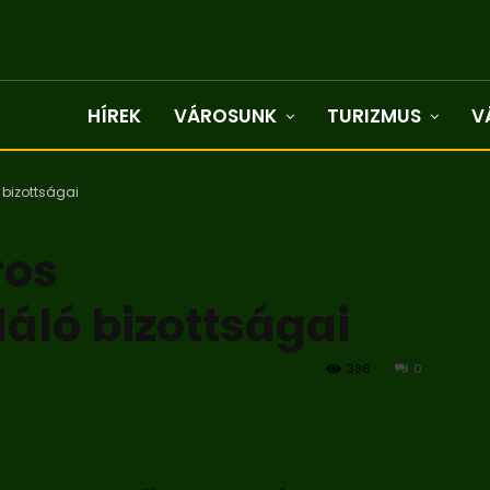
HÍREK
VÁROSUNK
TURIZMUS
V
bizottságai
ros
áló bizottságai
336
0