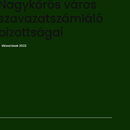
Nagykőrös város
szavazatszámláló
bizottságai
Választások 2022