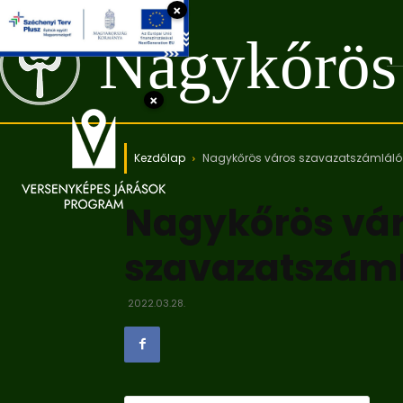
×
Nagykőrös
×
Kezdőlap
Nagykőrös város szavazatszámláló 
Nagykőrös vá
szavazatszáml
2022.03.28.