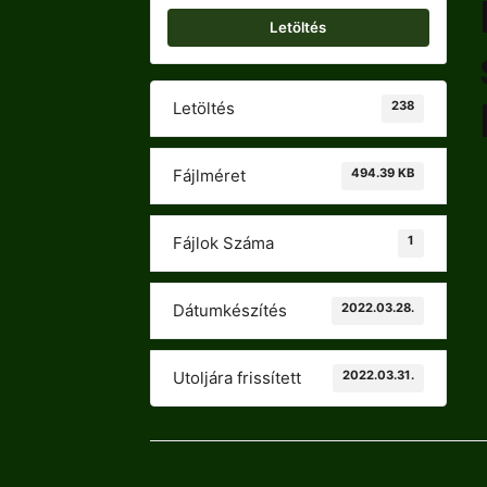
Letöltés
238
Letöltés
494.39 KB
Fájlméret
1
Fájlok Száma
2022.03.28.
Dátumkészítés
2022.03.31.
Utoljára frissített