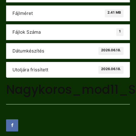
2.41 MB
Fájlméret
1
Fájlok Száma
2026.06.18.
Dátumkészítés
2026.06.18.
Utoljára frissített
Nagykoros_mod11_S