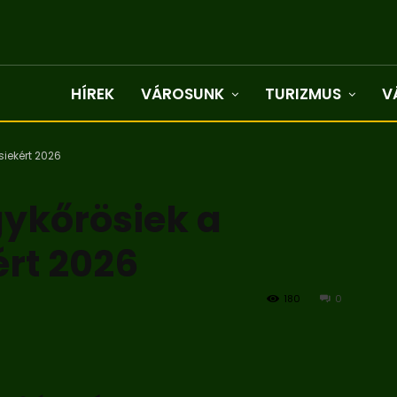
HÍREK
VÁROSUNK
TURIZMUS
V
iekért 2026
gykőrösiek a
rt 2026
180
0