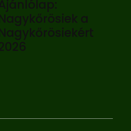
Ajánlólap:
Nagykőrösiek a
Nagykőrösiekért
2026