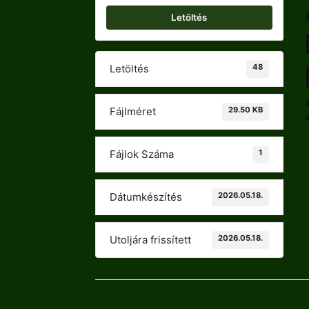
Letöltés
48
Letöltés
29.50 KB
Fájlméret
1
Fájlok Száma
2026.05.18.
Dátumkészítés
2026.05.18.
Utoljára frissített