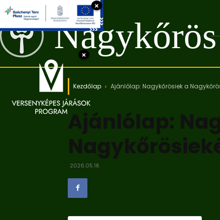
×
Nagykőrös
×
Kezdőlap
Ajánlólap: Nagykőrösiek a Nagykőrös
Ajánlólap: Na
Nagykőrösieké
2026.05.18.