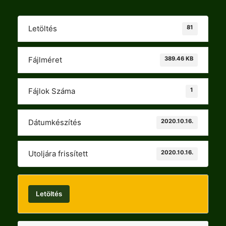
81
Letöltés
389.46 KB
Fájlméret
1
Fájlok Száma
2020.10.16.
Dátumkészítés
2020.10.16.
Utoljára frissített
Letöltés