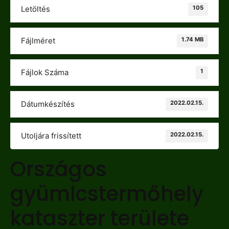
105
Letöltés
1.74 MB
Fájlméret
1
Fájlok Száma
2022.02.15.
Dátumkészítés
2022.02.15.
Utoljára frissített
Országos
gyümlcstermőhely
kataszter területe