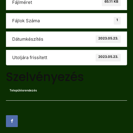
65.11 KB
Fájlméret
1
Fájlok Száma
2023.05.23.
Dátumkészítés
2023.05.23.
Utoljára frissített
Szelvényezés
Településrendezés