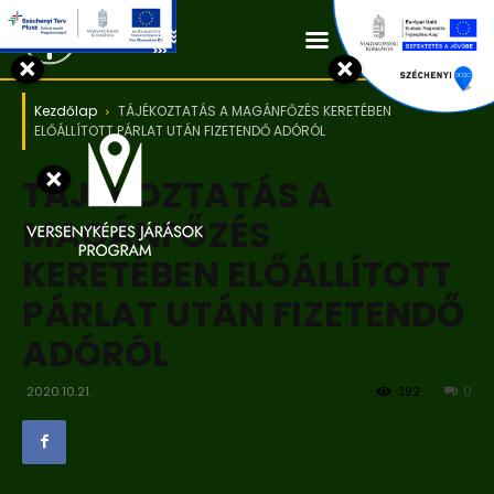
Kapcsolat
×
×
Kezdőlap
TÁJÉKOZTATÁS A MAGÁNFŐZÉS KERETÉBEN
ELŐÁLLÍTOTT PÁRLAT UTÁN FIZETENDŐ ADÓRÓL
×
TÁJÉKOZTATÁS A
MAGÁNFŐZÉS
KERETÉBEN ELŐÁLLÍTOTT
PÁRLAT UTÁN FIZETENDŐ
ADÓRÓL
2020.10.21.
392
0