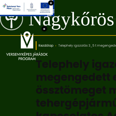
×
Nagykőrös
×
Kezdőlap
Telephely igazolás 3_5 t megenged
Telephely igaz
megengedett 
össztömeget 
tehergépjármű
kapcsolatos A