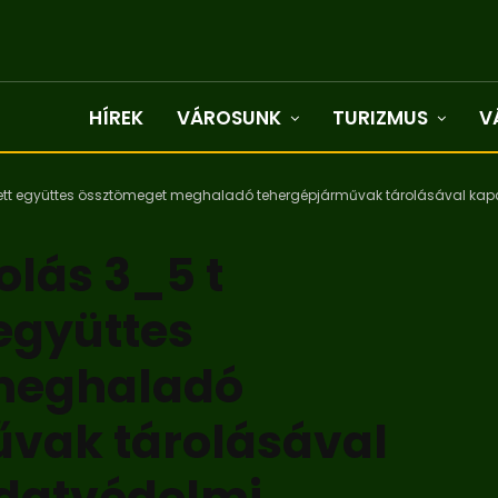
HÍREK
VÁROSUNK
TURIZMUS
V
ett együttes össztömeget meghaladó tehergépjárművak tárolásával kapc
olás 3_5 t
együttes
meghaladó
vak tárolásával
datvédelmi