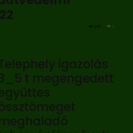
022
288
0
Telephely igazolás
3_5 t megengedett
együttes
össztömeget
meghaladó