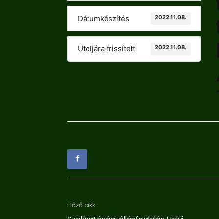
2022.11.08.
Dátumkészítés
2022.11.08.
Utoljára frissített
Előző cikk
Szakhatósági állásfoglalás Helyi