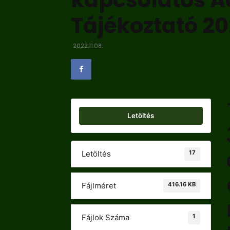
Tájékoztató 2
2022.11.08.
Letöltés
17
Letöltés
416.16 KB
Fájlméret
1
Fájlok Száma