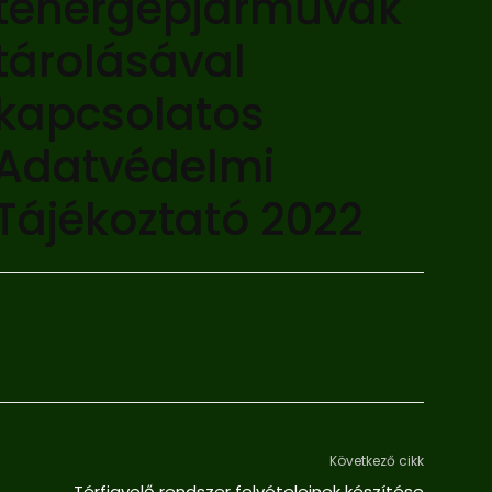
tehergépjárművak
tárolásával
kapcsolatos
Adatvédelmi
Tájékoztató 2022
Következő cikk
Térfigyelő rendszer felvételeinek készítése