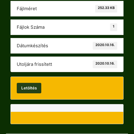
252.33 KB
Fájlméret
1
Fájlok Száma
2020.10.16.
Dátumkészítés
2020.10.16.
Utoljára frissített
Letöltés