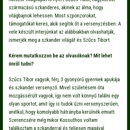
származású szkanderes, akinek az álma, hogy
világbajnok lehessen. Most szponzorokat,
támogatókat keres, akik segítik őt a versenyzésben. A
vele készült interjúnkat az alábbiakban olvashatják,
ismerjék meg a szkander világát és Szűcs Tibort.
Kérem mutatkozzon be az olvasóknak? Mit lehet
önről tudni?
Szűcs Tibor vagyok, férj, 3 gyönyörű gyermek apukája
és szkander versenyző. Mivel születésem óta
mozgássérült vagyok, így nem volt könnyű találni egy
olyan sportot, amit így is tudok űzni versenyszerűen,
anélkül, hogy komolyabb hátrányba kerülnék emiatt.
Szerencsére még mikor Kossuthos voltam
találkoztam a szkanderral és teljesen magával