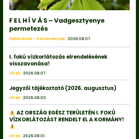
F E L H Í V Á S – Vadgesztyenye
permetezés
Felhívások - Közlemények
2026.08.07.
I. fokú vízkorlátozás elrendelésének
visszavonása!
Hírek
2026.08.07.
Jegyzői tájékoztató (2026. augusztus)
Hírek
2026.08.03.
AZ ORSZÁG EGÉSZ TERÜLETÉN I. FOKÚ
VÍZKORLÁTOZÁST RENDELT EL A KORMÁNY!
Hírek
2026.08.01.