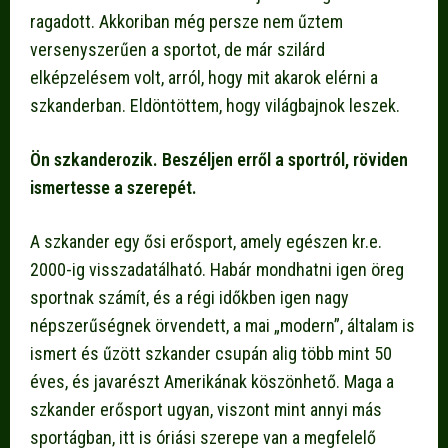
ragadott. Akkoriban még persze nem űztem
versenyszerűen a sportot, de már szilárd
elképzelésem volt, arról, hogy mit akarok elérni a
szkanderban. Eldöntöttem, hogy világbajnok leszek.
Ön szkanderozik. Beszéljen erről a sportról, röviden
ismertesse a szerepét.
A szkander egy ősi erősport, amely egészen kr.e.
2000-ig visszadatálható. Habár mondhatni igen öreg
sportnak számít, és a régi időkben igen nagy
népszerűségnek örvendett, a mai „modern”, általam is
ismert és űzött szkander csupán alig több mint 50
éves, és javarészt Amerikának köszönhető. Maga a
szkander erősport ugyan, viszont mint annyi más
sportágban, itt is óriási szerepe van a megfelelő