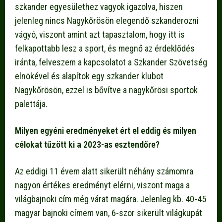
szkander egyesülethez vagyok igazolva, hiszen
jelenleg nincs Nagykőrösön elegendő szkanderozni
vágyó, viszont amint azt tapasztalom, hogy itt is
felkapottabb lesz a sport, és megnő az érdeklődés
iránta, felveszem a kapcsolatot a Szkander Szövetség
elnökével és alapítok egy szkander klubot
Nagykőrösön, ezzel is bővítve a nagykőrösi sportok
palettája.
Milyen egyéni eredményeket ért el eddig és milyen
célokat tűzött ki a 2023-as esztendőre?
Az eddigi 11 évem alatt sikerült néhány számomra
nagyon értékes eredményt elérni, viszont maga a
világbajnoki cím még várat magára. Jelenleg kb. 40-45
magyar bajnoki címem van, 6-szor sikerült világkupát