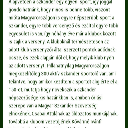
Alapvetően a szkander egy egyéni sport, így joggal
gondolhatnánk, hogy nincs is benne több, viszont
mióta Magyarországon is egyre népszerűbb sport a
szkander, egyre több versenyző és ezáltal egyre több
egyesület is van, így néhány éve már a klubok között
is zajlik a verseny. A kluboknál természetesen az
adott klub versenyzői által szerzett pontok adódnak
össze, és ezek alapján dől el, hogy melyik klub nyeri
az adott versenyt. Pillanatnyilag Magyarországon
megközelítőleg 300 aktív szkander sportoló van, ami
tekintve, hogy amikor kezdtem a sportot alig érte el a
150-et, mutatja hogy növekszik a szkander
népszerűsége kis hazánkban is, amiben óriási
szerepe van a Magyar Szkander Szövetség
elnökének, Csabai Attilának az áldozatos munkájának,
továbbá a klubom vezetőjének Kőváriné Ivánfi