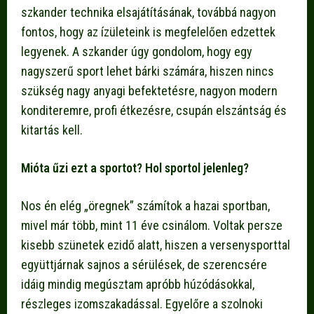
szkander technika elsajátításának, továbbá nagyon
fontos, hogy az ízületeink is megfelelően edzettek
legyenek. A szkander úgy gondolom, hogy egy
nagyszerű sport lehet bárki számára, hiszen nincs
szükség nagy anyagi befektetésre, nagyon modern
konditeremre, profi étkezésre, csupán elszántság és
kitartás kell.
Mióta űzi ezt a sportot? Hol sportol jelenleg?
Nos én elég „öregnek” számítok a hazai sportban,
mivel már több, mint 11 éve csinálom. Voltak persze
kisebb szünetek ezidő alatt, hiszen a versenysporttal
együttjárnak sajnos a sérülések, de szerencsére
idáig mindig megúsztam apróbb húzódásokkal,
részleges izomszakadással. Egyelőre a szolnoki