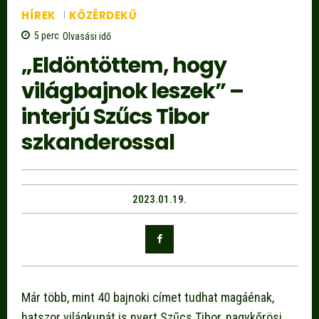
HÍREK
KÖZÉRDEKŰ
5
perc
Olvasási idő
„Eldöntöttem, hogy
világbajnok leszek” –
interjú Szűcs Tibor
szkanderossal
2023.01.19.
Már több, mint 40 bajnoki címet tudhat magáénak,
hatszor világkupát is nyert Szűcs Tibor, nagykőrösi