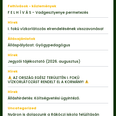
Felhívások - közlemények
F E L H Í V Á S – Vadgesztyenye permetezés
Hírek
I. fokú vízkorlátozás elrendelésének visszavonása!
Állásajánlatok
Álláspályázat: Gyógypedagógus
Hírek
Jegyzői tájékoztató (2026. augusztus)
Hírek
AZ ORSZÁG EGÉSZ TERÜLETÉN I. FOKÚ
VÍZKORLÁTOZÁST RENDELT EL A KORMÁNY!
Hírek
Álláshirdetés: Költségvetési ügyintéző.
Uncategorized
Nyáron is dolgozunk a Rákóczi iskola felújításán