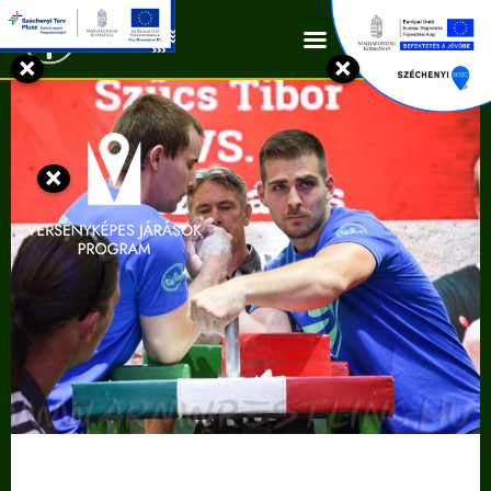
Kapcsolat
×
×
×