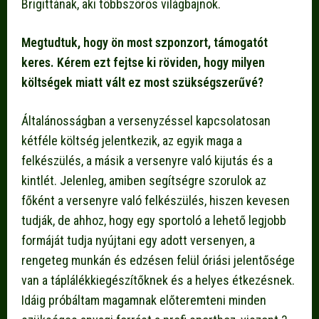
Brigittának, aki többszörös világbajnok.
Megtudtuk, hogy ön most szponzort, támogatót
keres. Kérem ezt fejtse ki röviden, hogy milyen
költségek miatt vált ez most szükségszerűvé?
Általánosságban a versenyzéssel kapcsolatosan
kétféle költség jelentkezik, az egyik maga a
felkészülés, a másik a versenyre való kijutás és a
kintlét. Jelenleg, amiben segítségre szorulok az
főként a versenyre való felkészülés, hiszen kevesen
tudják, de ahhoz, hogy egy sportoló a lehető legjobb
formáját tudja nyújtani egy adott versenyen, a
rengeteg munkán és edzésen felül óriási jelentősége
van a táplálékkiegészítőknek és a helyes étkezésnek.
Idáig próbáltam magamnak előteremteni minden