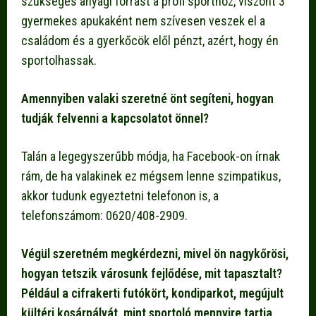
szükséges anyagi forrást a profi sporthoz, viszont 3
gyermekes apukaként nem szívesen veszek el a
családom és a gyerkőcök elől pénzt, azért, hogy én
sportolhassak.
Amennyiben valaki szeretné önt segíteni, hogyan
tudják felvenni a kapcsolatot önnel?
Talán a legegyszerűbb módja, ha Facebook-on írnak
rám, de ha valakinek ez mégsem lenne szimpatikus,
akkor tudunk egyeztetni telefonon is, a
telefonszámom: 0620/408-2909.
Végül szeretném megkérdezni, mivel ön nagykőrösi,
hogyan tetszik városunk fejlődése, mit tapasztalt?
Például a cifrakerti futókört, kondiparkot, megújult
kültéri kosárpályát, mint sportoló mennyire tartja