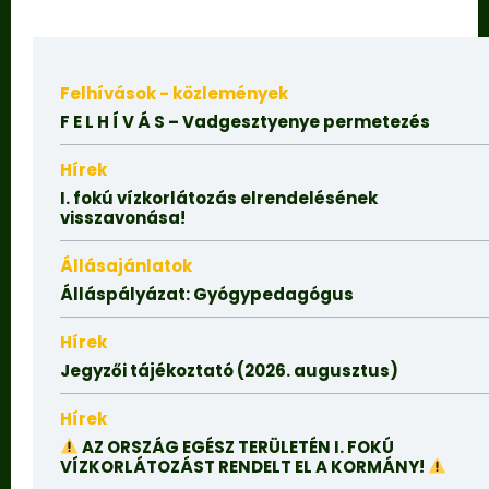
Felhívások - közlemények
F E L H Í V Á S – Vadgesztyenye permetezés
Hírek
I. fokú vízkorlátozás elrendelésének
visszavonása!
Állásajánlatok
Álláspályázat: Gyógypedagógus
Hírek
Jegyzői tájékoztató (2026. augusztus)
Hírek
AZ ORSZÁG EGÉSZ TERÜLETÉN I. FOKÚ
VÍZKORLÁTOZÁST RENDELT EL A KORMÁNY!