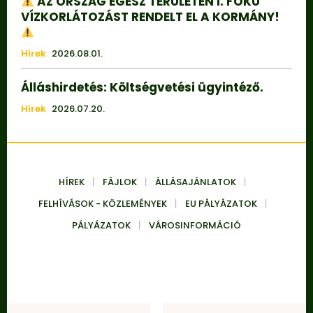
AZ ORSZÁG EGÉSZ TERÜLETÉN I. FOKÚ
VÍZKORLÁTOZÁST RENDELT EL A KORMÁNY!
Hírek
2026.08.01.
Álláshirdetés: Költségvetési ügyintéző.
Hírek
2026.07.20.
HÍREK
FÁJLOK
ÁLLÁSAJÁNLATOK
FELHÍVÁSOK - KÖZLEMÉNYEK
EU PÁLYÁZATOK
PÁLYÁZATOK
VÁROSINFORMÁCIÓ