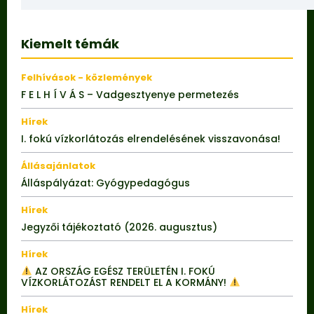
Kiemelt témák
Felhívások - közlemények
F E L H Í V Á S – Vadgesztyenye permetezés
Hírek
I. fokú vízkorlátozás elrendelésének visszavonása!
Állásajánlatok
Álláspályázat: Gyógypedagógus
Hírek
Jegyzői tájékoztató (2026. augusztus)
Hírek
AZ ORSZÁG EGÉSZ TERÜLETÉN I. FOKÚ
VÍZKORLÁTOZÁST RENDELT EL A KORMÁNY!
Hírek