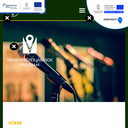
Kapcsolat
×
×
×
HÍREK