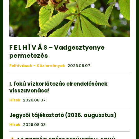
F E L H Í V Á S – Vadgesztyenye
permetezés
Felhívások - Közlemények
2026.08.07.
I. fokú vízkorlátozás elrendelésének
visszavonása!
Hírek
2026.08.07.
Jegyzői tájékoztató (2026. augusztus)
Hírek
2026.08.03.