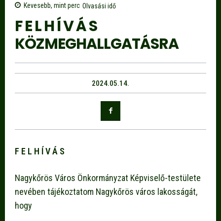
Kevesebb, mint
perc
Olvasási idő
F E L H Í V Á S
KÖZMEGHALLGATÁSRA
2024.05.14.
F E L H Í V Á S
Nagykőrös Város Önkormányzat Képviselő-testülete
nevében tájékoztatom Nagykőrös város lakosságát,
hogy