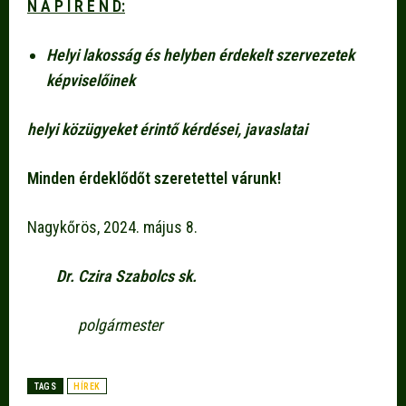
N A P I R E N D:
Helyi lakosság és helyben érdekelt szervezetek
képviselőinek
helyi közügyeket érintő kérdései, javaslatai
Minden érdeklődőt szeretettel várunk!
Nagykőrös, 2024. május 8.
Dr. Czira Szabolcs sk.
polgármester
TAGS
HÍREK