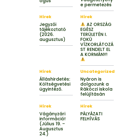
ógus
e permetezés
Hírek
Hírek
Jegyzői
AZ ORSZÁG
tájékoztató
EGÉSZ
(2026.
TERÜLETÉN I.
augusztus)
FOKÚ
VÍZKORLÁTOZÁ
ST RENDELT EL
A KORMÁNY!
Hírek
Uncategorized
Álláshirdetés:
Nyáron is
Költségvetési
dolgozunk a
ügyintéző.
Rákóczi iskola
felújításán
Hírek
Hírek
Vágányzári
PÁLYÁZATI
információ!
FELHÍVÁS
(Július 19. –
Augusztus
24.)