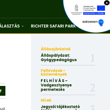
×
ÁLASZTÁS
RICHTER SAFARI PARK
Kapcsolat
Állásajánlatok
Álláspályázat:
Gyógypedagógus
Felhívások -
közlemények
F E L H Í V Á S –
Vadgesztyenye
permetezés
Hírek
Jegyzői tájékoztató
ból