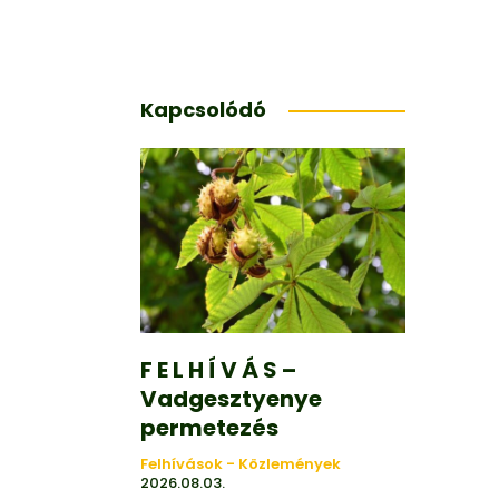
Kapcsolódó
F E L H Í V Á S –
Vadgesztyenye
permetezés
Felhívások - Közlemények
2026.08.03.