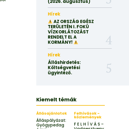
(2026. augusztus)
Hírek
AZ ORSZÁG EGÉSZ
TERÜLETÉN I. FOKÚ
VÍZKORLÁTOZÁST
RENDELT EL A
KORMÁNY!
Hírek
Álláshirdetés:
Költségvetési
ügyintéző.
Kiemelt témák
Állásajánlatok
Felhívások -
közlemények
Álláspályázat:
F E L H Í V Á S –
Gyógypedag
Vadgesztyeny