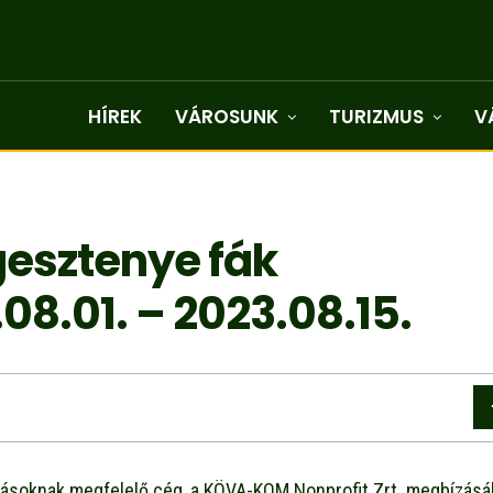
HÍREK
VÁROSUNK
TURIZMUS
V
dgesztenye fák
8.01. – 2023.08.15.
őírásoknak megfelelő cég, a KÖVA-KOM Nonprofit Zrt. megbízásá