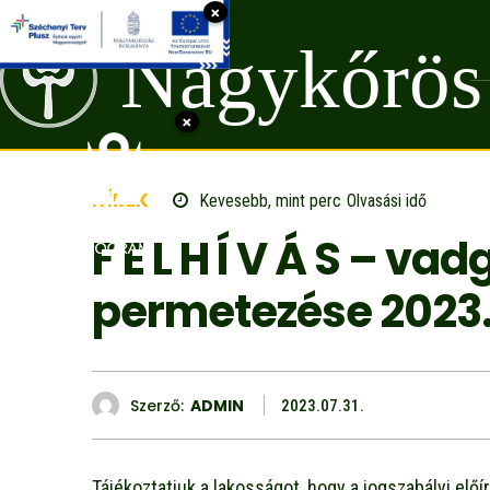
×
Nagykőrös
×
HÍREK
Kevesebb, mint
perc
Olvasási idő
F E L H Í V Á S – va
permetezése 2023.0
Szerző:
ADMIN
2023.07.31.
Tájékoztatjuk a lakosságot, hogy a jogszabályi el