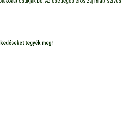
ablakokat csukják be. Az esetleges erős zaj miatt szíves
zkedéseket tegyék meg!