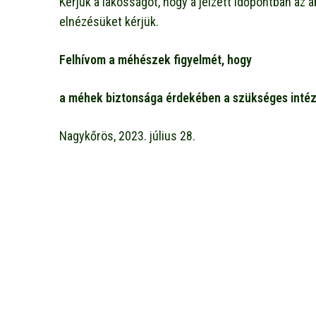
Kérjük a lakosságot, hogy a jelzett időpontban az 
elnézésüket kérjük.
Felhívom a méhészek figyelmét, hogy
a méhek biztonsága érdekében a szükséges inté
Nagykőrös, 2023. július 28.