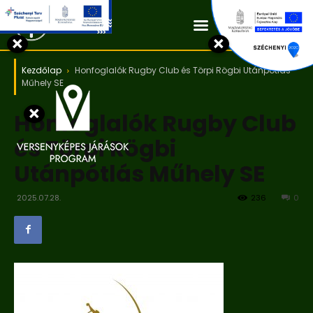
Kapcsolat
×
×
Kezdőlap
Honfoglalók Rugby Club és Törpi Rögbi Utánpótlás
Műhely SE
×
Honfoglalók Rugby Club
és Törpi Rögbi
Utánpótlás Műhely SE
2025.07.28.
236
0