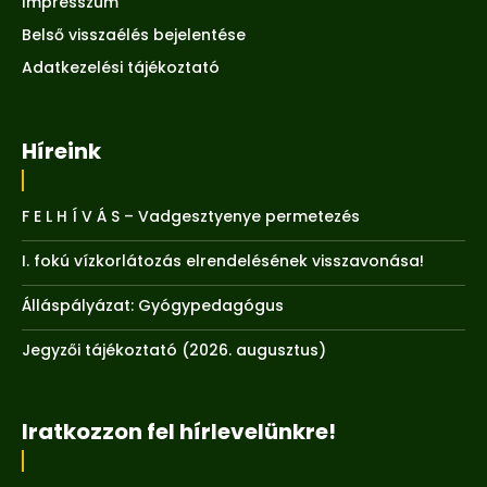
Impresszum
Belső visszaélés bejelentése
Adatkezelési tájékoztató
Híreink
F E L H Í V Á S – Vadgesztyenye permetezés
I. fokú vízkorlátozás elrendelésének visszavonása!
Álláspályázat: Gyógypedagógus
Jegyzői tájékoztató (2026. augusztus)
Iratkozzon fel hírlevelünkre!