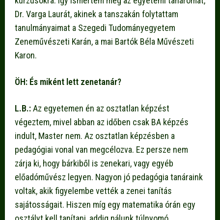
kurzusokra. Így ismertem meg az egyetemi tanáromat,
Dr. Varga Laurát, akinek a tanszakán folytattam
tanulmányaimat a Szegedi Tudományegyetem
Zeneművészeti Karán, a mai Bartók Béla Művészeti
Karon.
ÖH: És miként lett zenetanár?
L.B.:
Az egyetemen én az osztatlan képzést
végeztem, mivel abban az időben csak BA képzés
indult, Master nem. Az osztatlan képzésben a
pedagógiai vonal van megcélozva. Ez persze nem
zárja ki, hogy bárkiből is zenekari, vagy egyéb
előadóművész legyen. Nagyon jó pedagógia tanáraink
voltak, akik figyelembe vették a zenei tanítás
sajátosságait. Hiszen míg egy matematika órán egy
osztályt kell tanítani, addig nálunk túlnyomó