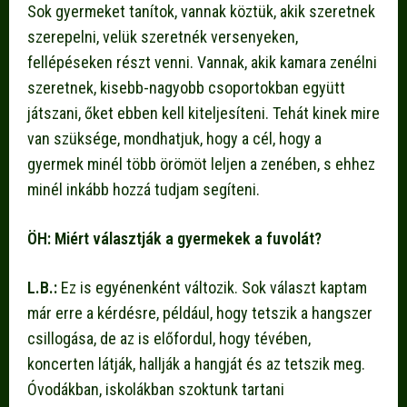
Sok gyermeket tanítok, vannak köztük, akik szeretnek
szerepelni, velük szeretnék versenyeken,
fellépéseken részt venni. Vannak, akik kamara zenélni
szeretnek, kisebb-nagyobb csoportokban együtt
játszani, őket ebben kell kiteljesíteni. Tehát kinek mire
van szüksége, mondhatjuk, hogy a cél, hogy a
gyermek minél több örömöt leljen a zenében, s ehhez
minél inkább hozzá tudjam segíteni.
ÖH: Miért választják a gyermekek a fuvolát?
L.B.:
Ez is egyénenként változik. Sok választ kaptam
már erre a kérdésre, például, hogy tetszik a hangszer
csillogása, de az is előfordul, hogy tévében,
koncerten látják, hallják a hangját és az tetszik meg.
Óvodákban, iskolákban szoktunk tartani