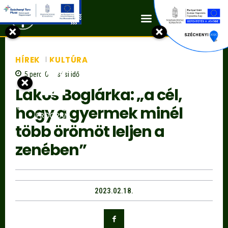
Kapcsolat
×
×
HÍREK
KULTÚRA
5
perc
Olvasási idő
×
Lakos Boglárka: „a cél,
hogy a gyermek minél
több örömöt leljen a
zenében”
2023.02.18.