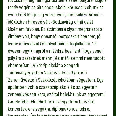
fuvolázni, még nem gondoltam a zenei pályára. Majd a
tanév végén az általános iskolai kórussal voltunk az
éves Éneklő ifjúság versenyen, ahol Balázs Árpád –
időközben híressé vált -Bodzavirág című dalát
kísértem fuvolán. Ez számomra olyan meghatározó
élmény volt, hogy onnantól motoszkált bennem, jó
lenne a fuvolával komolyabban is foglalkozni. 13
évesen egyik napról a másikra bevillant, hogy zenei
pályára szeretnék menni, és ettől semmi nem tudott
eltántorítani. A középiskolát a Szegedi
Tudományegyetem Vántus István Gyakorló
Zeneművészeti Szakközépiskolában végeztem. Egy
épületben volt a szakközépiskola és az egyetem
zeneművészeti kara, ezáltal beleláttunk az egyetemi
kar életébe. Elmehettünk az egyetemi tanszaki
koncertekre, vizsgákra, diplomakoncertekre,