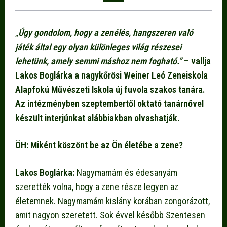
„
Úgy gondolom, hogy a zenélés, hangszeren való
játék által egy olyan különleges világ részesei
lehetünk, amely semmi máshoz nem fogható.”
– vallja
Lakos Boglárka a nagykőrösi Weiner Leó Zeneiskola
Alapfokú Művészeti Iskola új fuvola szakos tanára.
Az intézményben szeptembertől oktató tanárnővel
készült interjúnkat alábbiakban olvashatják.
ÖH: Miként köszönt be az Ön életébe a zene?
Lakos Boglárka:
Nagymamám és édesanyám
szerették volna, hogy a zene része legyen az
életemnek. Nagymamám kislány korában zongorázott,
amit nagyon szeretett. Sok évvel később Szentesen