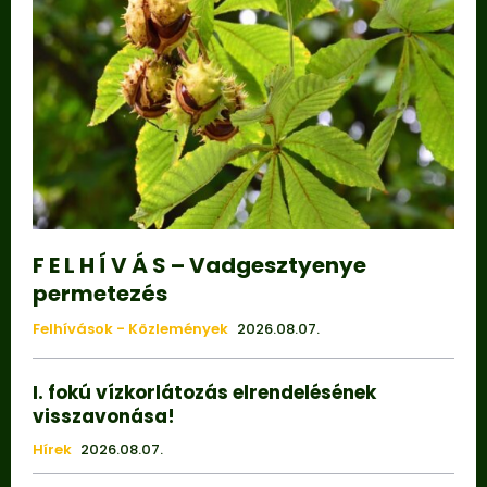
F E L H Í V Á S – Vadgesztyenye
permetezés
Felhívások - Közlemények
2026.08.07.
I. fokú vízkorlátozás elrendelésének
visszavonása!
Hírek
2026.08.07.