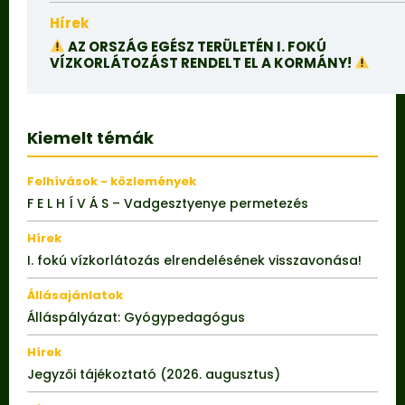
Hírek
AZ ORSZÁG EGÉSZ TERÜLETÉN I. FOKÚ
VÍZKORLÁTOZÁST RENDELT EL A KORMÁNY!
Kiemelt témák
Felhívások - közlemények
F E L H Í V Á S – Vadgesztyenye permetezés
Hírek
I. fokú vízkorlátozás elrendelésének visszavonása!
Állásajánlatok
Álláspályázat: Gyógypedagógus
Hírek
Jegyzői tájékoztató (2026. augusztus)