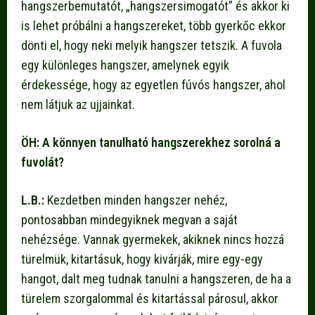
hangszerbemutatót, „hangszersimogatót” és akkor ki
is lehet próbálni a hangszereket, több gyerkőc ekkor
dönti el, hogy neki melyik hangszer tetszik. A fuvola
egy különleges hangszer, amelynek egyik
érdekessége, hogy az egyetlen fúvós hangszer, ahol
nem látjuk az ujjainkat.
ÖH: A könnyen tanulható hangszerekhez sorolná a
fuvolát?
L.B.:
Kezdetben minden hangszer nehéz,
pontosabban mindegyiknek megvan a saját
nehézsége. Vannak gyermekek, akiknek nincs hozzá
türelmük, kitartásuk, hogy kivárják, mire egy-egy
hangot, dalt meg tudnak tanulni a hangszeren, de ha a
türelem szorgalommal és kitartással párosul, akkor