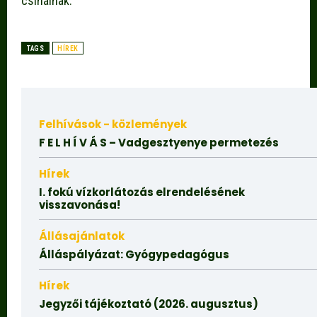
csinálnak.
TAGS
HÍREK
Felhívások - közlemények
F E L H Í V Á S – Vadgesztyenye permetezés
Hírek
I. fokú vízkorlátozás elrendelésének
visszavonása!
Állásajánlatok
Álláspályázat: Gyógypedagógus
Hírek
Jegyzői tájékoztató (2026. augusztus)