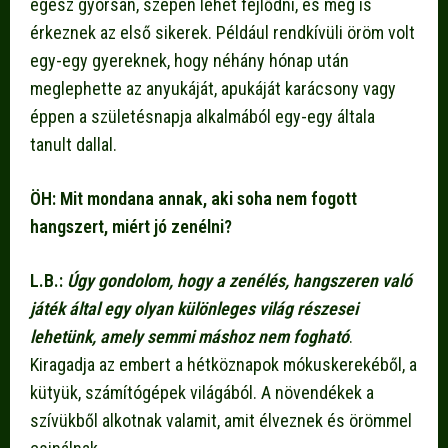
egész gyorsan, szépen lehet fejlődni, és meg is
érkeznek az első sikerek. Például rendkívüli öröm volt
egy-egy gyereknek, hogy néhány hónap után
meglephette az anyukáját, apukáját karácsony vagy
éppen a születésnapja alkalmából egy-egy általa
tanult dallal.
ÖH: Mit mondana annak, aki soha nem fogott
hangszert, miért jó zenélni?
L.B.:
Úgy gondolom, hogy a zenélés, hangszeren való
játék által egy olyan különleges világ részesei
lehetünk, amely semmi máshoz nem fogható
.
Kiragadja az embert a hétköznapok mókuskerekéből, a
kütyük, számítógépek világából. A növendékek a
szívükből alkotnak valamit, amit élveznek és örömmel