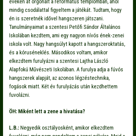
éveken át orgonált a református templomban, ahol
mindig csodálattal figyeltem a játékát. Tudtam, hogy
én is szeretnék idővel hangszeren játszani.
Tanulmányaimat a szentesi Petőfi Sándor Általános
Iskolában kezdtem, ami egy nagyon nívós ének-zenei
iskola volt. Nagy hangsúlyt kapott a hangszeroktatás,
és a kóruséneklés. Másodikos voltam, amikor
elkezdtem furulyázni a szentesi Lajtha László
Alapfokú Művészeti Iskolában. A furulya adja a fúvós
hangszerek alapját, az azonos légzéstechnika,
fogások miatt. Két év furulyázás után kezdhettem
fuvolázni.
ÖH: Miként lett a zene a hivatása?
L.B.:
Negyedik osztályosként, amikor elkezdtem