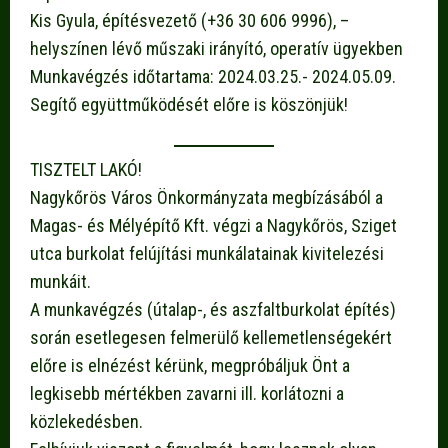
Kis Gyula, építésvezető (+36 30 606 9996), –
helyszínen lévő műszaki irányító, operatív ügyekben
Munkavégzés időtartama: 2024.03.25.- 2024.05.09.
Segítő együttműködését előre is köszönjük!
TISZTELT LAKÓ!
Nagykőrös Város Önkormányzata megbízásából a
Magas- és Mélyépítő Kft. végzi a Nagykőrös, Sziget
utca burkolat felújítási munkálatainak kivitelezési
munkáit.
A munkavégzés (útalap-, és aszfaltburkolat építés)
során esetlegesen felmerülő kellemetlenségekért
előre is elnézést kérünk, megpróbáljuk Önt a
legkisebb mértékben zavarni ill. korlátozni a
közlekedésben.