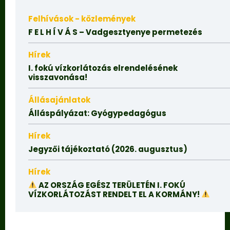
Felhívások - közlemények
F E L H Í V Á S – Vadgesztyenye permetezés
Hírek
I. fokú vízkorlátozás elrendelésének
visszavonása!
Állásajánlatok
Álláspályázat: Gyógypedagógus
Hírek
Jegyzői tájékoztató (2026. augusztus)
Hírek
AZ ORSZÁG EGÉSZ TERÜLETÉN I. FOKÚ
VÍZKORLÁTOZÁST RENDELT EL A KORMÁNY!