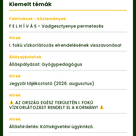
Kiemelt témák
Felhívások - közlemények
F E L H Í V Á S – Vadgesztyenye permetezés
Hírek
I. fokú vízkorlátozás elrendelésének visszavonása!
Állásajánlatok
Álláspályázat: Gyógypedagógus
Hírek
Jegyzői tájékoztató (2026. augusztus)
Hírek
AZ ORSZÁG EGÉSZ TERÜLETÉN I. FOKÚ
VÍZKORLÁTOZÁST RENDELT EL A KORMÁNY!
Hírek
Álláshirdetés: Költségvetési ügyintéző.