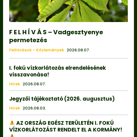
F E L H Í V Á S – Vadgesztyenye
permetezés
Felhívások - Közlemények
2026.08.07.
I. fokú vízkorlátozás elrendelésének
visszavonása!
Hírek
2026.08.07.
Jegyzői tájékoztató (2026. augusztus)
Hírek
2026.08.03.
AZ ORSZÁG EGÉSZ TERÜLETÉN I. FOKÚ
VÍZKORLÁTOZÁST RENDELT EL A KORMÁNY!