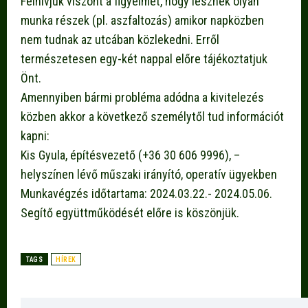
Felhívjuk viszont a figyelmét, hogy lesznek olyan
munka részek (pl. aszfaltozás) amikor napközben
nem tudnak az utcában közlekedni. Erről
természetesen egy-két nappal előre tájékoztatjuk
Önt.
Amennyiben bármi probléma adódna a kivitelezés
közben akkor a következő személytől tud információt
kapni:
Kis Gyula, építésvezető (+36 30 606 9996), –
helyszínen lévő műszaki irányító, operatív ügyekben
Munkavégzés időtartama: 2024.03.22.- 2024.05.06.
Segítő együttműködését előre is köszönjük.
TAGS
HÍREK