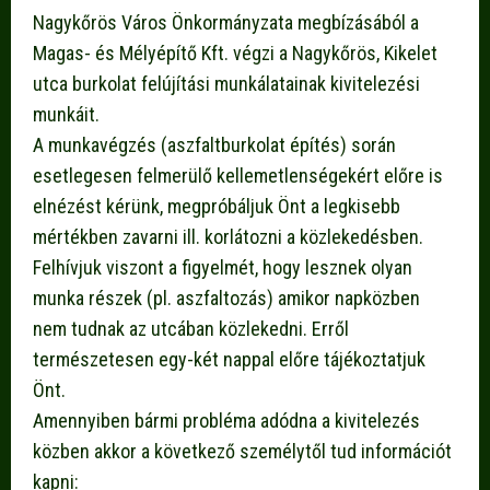
Nagykőrös Város Önkormányzata megbízásából a
Magas- és Mélyépítő Kft. végzi a Nagykőrös, Kikelet
utca burkolat felújítási munkálatainak kivitelezési
munkáit.
A munkavégzés (aszfaltburkolat építés) során
esetlegesen felmerülő kellemetlenségekért előre is
elnézést kérünk, megpróbáljuk Önt a legkisebb
mértékben zavarni ill. korlátozni a közlekedésben.
Felhívjuk viszont a figyelmét, hogy lesznek olyan
munka részek (pl. aszfaltozás) amikor napközben
nem tudnak az utcában közlekedni. Erről
természetesen egy-két nappal előre tájékoztatjuk
Önt.
Amennyiben bármi probléma adódna a kivitelezés
közben akkor a következő személytől tud információt
kapni: