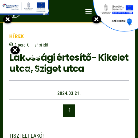
Kapcsolat
×
×
HÍREK
1
perc
Olvasási idő
×
Lakossági értesítő- Kikelet
utca, Sziget utca
2024.03.21.
TISZTELT LAKÓ!