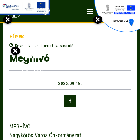
Kapcsolat
×
×
HÍREK
Kevesebb, mint
perc
Olvasási idő
×
Meghívó
2025.09.18.
MEGHÍVÓ
Nagykőrös Város Önkormányzat