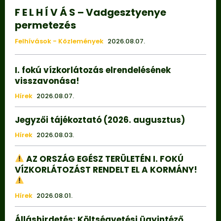
F E L H Í V Á S – Vadgesztyenye
permetezés
Felhívások - Közlemények
2026.08.07.
I. fokú vízkorlátozás elrendelésének
visszavonása!
Hírek
2026.08.07.
Jegyzői tájékoztató (2026. augusztus)
Hírek
2026.08.03.
AZ ORSZÁG EGÉSZ TERÜLETÉN I. FOKÚ
VÍZKORLÁTOZÁST RENDELT EL A KORMÁNY!
Hírek
2026.08.01.
Álláshirdetés: Költségvetési ügyintéző.