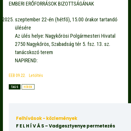
EMBERI ERŐFORRÁSOK BIZOTTSÁGÁNAK
szeptember 22-én (hétfő), 15.00 órakor tartandó
ülésére
Az ülés helye: Nagykőrösi Polgármesteri Hivatal
2750 Nagykőrös, Szabadság tér 5. fsz. 13. sz.
tanácskozó terem
NAPIREND:
EEB 09.22.
Letöltés
TAGS
HÍREK
Felhívások - közlemények
F E L H Í V Á S – Vadgesztyenye permetezés