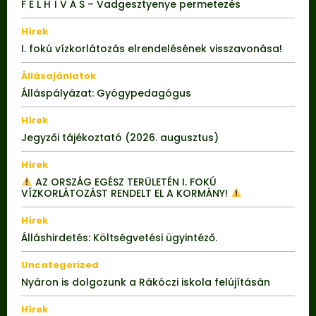
F E L H Í V Á S – Vadgesztyenye permetezés
Hírek
I. fokú vízkorlátozás elrendelésének visszavonása!
Állásajánlatok
Álláspályázat: Gyógypedagógus
Hírek
Jegyzői tájékoztató (2026. augusztus)
Hírek
AZ ORSZÁG EGÉSZ TERÜLETÉN I. FOKÚ
VÍZKORLÁTOZÁST RENDELT EL A KORMÁNY!
Hírek
Álláshirdetés: Költségvetési ügyintéző.
Uncategorized
Nyáron is dolgozunk a Rákóczi iskola felújításán
Hírek