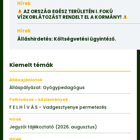
Hírek
AZ ORSZÁG EGÉSZ TERÜLETÉN I. FOKÚ
VÍZKORLÁTOZÁST RENDELT EL A KORMÁNY!
Hírek
Álláshirdetés: Költségvetési ügyintéző.
Kiemelt témák
Állásajánlatok
Álláspályázat: Gyógypedagógus
Felhívások - közlemények
F E L H Í V Á S – Vadgesztyenye permetezés
Hírek
Jegyzői tájékoztató (2026. augusztus)
Hírek