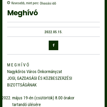
Kevesebb, mint
perc
Olvasási idő
Meghívó
2022.05.15.
M E G H Í V Ó
Nagykőrös Város Önkormányzat
JOGI, GAZDASÁGI ÉS KÖZBESZERZÉSI
BIZOTTSÁGÁNAK
május 19-én (csütörtök) 8.00 órakor
tartandó ülésére