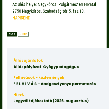
Az ülés helye: Nagykőrösi Polgármesteri Hivatal
2750 Nagykőrös, Szabadság tér 5. fsz.13.
NAPIREND
TAGS
HÍREK
Állásajánlatok
Álláspályázat: Gyógypedagógus
Felhívások - közlemények
F E L H Í V Á S – Vadgesztyenye permetezés
Hírek
Jegyzői tájékoztató (2026. augusztus)