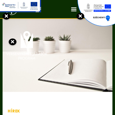
Kapcsolat
×
×
×
HÍREK