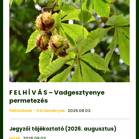
F E L H Í V Á S – Vadgesztyenye
permetezés
Felhívások - Közlemények
2026.08.03.
Jegyzői tájékoztató (2026. augusztus)
Hírek
2026.08.03.