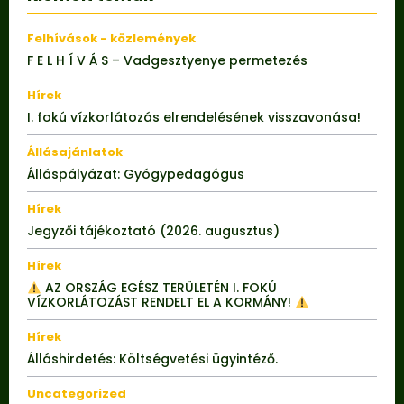
Felhívások - közlemények
F E L H Í V Á S – Vadgesztyenye permetezés
Hírek
I. fokú vízkorlátozás elrendelésének visszavonása!
Állásajánlatok
Álláspályázat: Gyógypedagógus
Hírek
Jegyzői tájékoztató (2026. augusztus)
Hírek
AZ ORSZÁG EGÉSZ TERÜLETÉN I. FOKÚ
VÍZKORLÁTOZÁST RENDELT EL A KORMÁNY!
Hírek
Álláshirdetés: Költségvetési ügyintéző.
Uncategorized