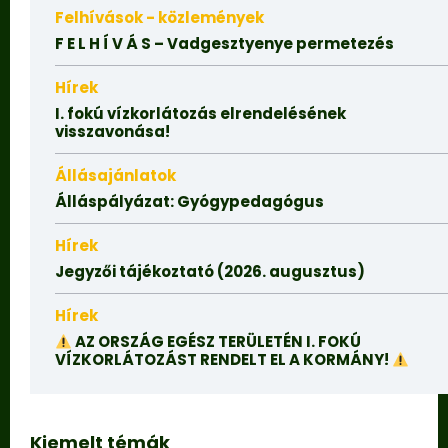
Felhívások - közlemények
F E L H Í V Á S – Vadgesztyenye permetezés
Hírek
I. fokú vízkorlátozás elrendelésének
visszavonása!
Állásajánlatok
Álláspályázat: Gyógypedagógus
Hírek
Jegyzői tájékoztató (2026. augusztus)
Hírek
AZ ORSZÁG EGÉSZ TERÜLETÉN I. FOKÚ
VÍZKORLÁTOZÁST RENDELT EL A KORMÁNY!
Kiemelt témák