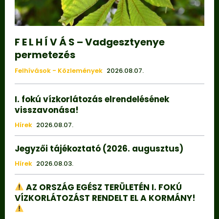
F E L H Í V Á S – Vadgesztyenye
permetezés
Felhívások - Közlemények
2026.08.07.
I. fokú vízkorlátozás elrendelésének
visszavonása!
Hírek
2026.08.07.
Jegyzői tájékoztató (2026. augusztus)
Hírek
2026.08.03.
AZ ORSZÁG EGÉSZ TERÜLETÉN I. FOKÚ
VÍZKORLÁTOZÁST RENDELT EL A KORMÁNY!