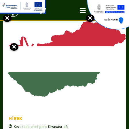
Kapcsolat
×
×
×
HÍREK
Kevesebb, mint
perc
Olvasási idő