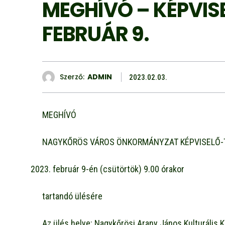
MEGHÍVÓ – KÉPVISE
FEBRUÁR 9.
Szerző:
ADMIN
2023.02.03.
MEGHÍVÓ
NAGYKŐRÖS VÁROS ÖNKORMÁNYZAT KÉPVISELŐ-
február 9-én (csütörtök) 9.00 órakor
tartandó ülésére
Az ülés helye: Nagykőrösi Arany János Kulturális 