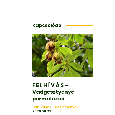
Kapcsolódó
F E L H Í V Á S –
Vadgesztyenye
permetezés
Felhívások - Közlemények
2026.08.03.