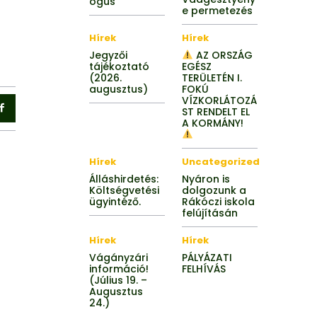
ógus
e permetezés
Hírek
Hírek
Jegyzői
AZ ORSZÁG
tájékoztató
EGÉSZ
(2026.
TERÜLETÉN I.
augusztus)
FOKÚ
VÍZKORLÁTOZÁ
ST RENDELT EL
A KORMÁNY!
Hírek
Uncategorized
Álláshirdetés:
Nyáron is
Költségvetési
dolgozunk a
ügyintéző.
Rákóczi iskola
felújításán
Hírek
Hírek
Vágányzári
PÁLYÁZATI
információ!
FELHÍVÁS
(Július 19. –
Augusztus
24.)