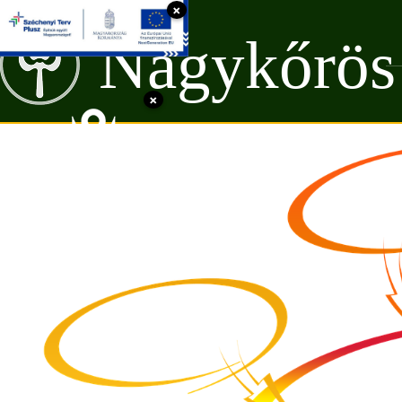
×
Nagykőrös
×