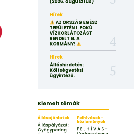
(2026. augusztus)
Hírek
AZ ORSZÁG EGÉSZ
TERÜLETÉN I. FOKÚ
VÍZKORLÁTOZÁST
RENDELT EL A
KORMÁNY!
Hírek
Álláshirdetés:
Költségvetési
ügyintéző.
Kiemelt témák
Állásajánlatok
Felhívások -
közlemények
Álláspályázat:
F E L H Í V Á S –
Gyógypedag
Vadgesztyeny