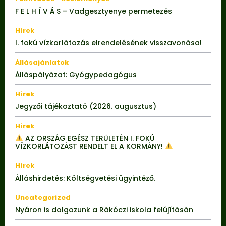
F E L H Í V Á S – Vadgesztyenye permetezés
Hírek
I. fokú vízkorlátozás elrendelésének visszavonása!
Állásajánlatok
Álláspályázat: Gyógypedagógus
Hírek
Jegyzői tájékoztató (2026. augusztus)
Hírek
AZ ORSZÁG EGÉSZ TERÜLETÉN I. FOKÚ
VÍZKORLÁTOZÁST RENDELT EL A KORMÁNY!
Hírek
Álláshirdetés: Költségvetési ügyintéző.
Uncategorized
Nyáron is dolgozunk a Rákóczi iskola felújításán