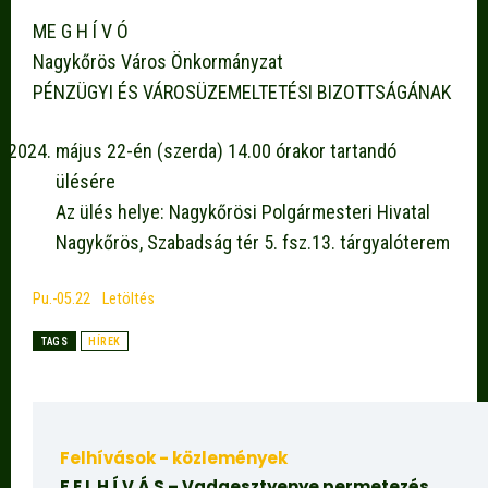
ME G H Í V Ó
Nagykőrös Város Önkormányzat
PÉNZÜGYI ÉS VÁROSÜZEMELTETÉSI BIZOTTSÁGÁNAK
május 22-én (szerda) 14.00 órakor tartandó
ülésére
Az ülés helye: Nagykőrösi Polgármesteri Hivatal
Nagykőrös, Szabadság tér 5. fsz.13. tárgyalóterem
Pu.-05.22
Letöltés
TAGS
HÍREK
Felhívások - közlemények
F E L H Í V Á S – Vadgesztyenye permetezés