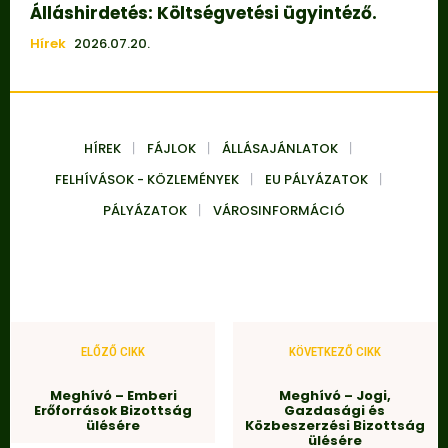
Álláshirdetés: Költségvetési ügyintéző.
Hírek
2026.07.20.
HÍREK
FÁJLOK
ÁLLÁSAJÁNLATOK
FELHÍVÁSOK - KÖZLEMÉNYEK
EU PÁLYÁZATOK
PÁLYÁZATOK
VÁROSINFORMÁCIÓ
ELŐZŐ CIKK
KÖVETKEZŐ CIKK
Meghívó – Emberi
Meghívó – Jogi,
Erőforrások Bizottság
Gazdasági és
ülésére
Közbeszerzési Bizottság
ülésére