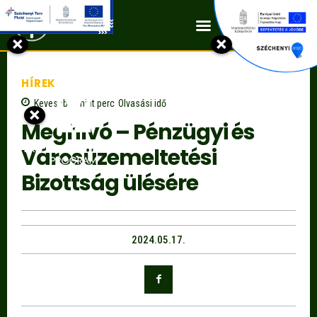
Kapcsolat
×
×
HÍREK
Kevesebb, mint
perc
Olvasási idő
×
Meghívó – Pénzügyi és
Városüzemeltetési
Bizottság ülésére
2024.05.17.