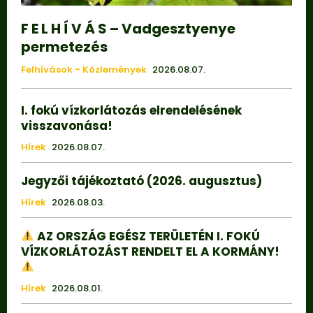
F E L H Í V Á S – Vadgesztyenye
permetezés
Felhívások - Közlemények
2026.08.07.
I. fokú vízkorlátozás elrendelésének
visszavonása!
Hírek
2026.08.07.
Jegyzői tájékoztató (2026. augusztus)
Hírek
2026.08.03.
AZ ORSZÁG EGÉSZ TERÜLETÉN I. FOKÚ
VÍZKORLÁTOZÁST RENDELT EL A KORMÁNY!
Hírek
2026.08.01.