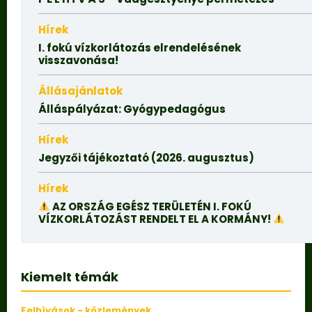
Hírek
I. fokú vízkorlátozás elrendelésének
visszavonása!
Állásajánlatok
Álláspályázat: Gyógypedagógus
Hírek
Jegyzői tájékoztató (2026. augusztus)
Hírek
AZ ORSZÁG EGÉSZ TERÜLETÉN I. FOKÚ
VÍZKORLÁTOZÁST RENDELT EL A KORMÁNY!
Kiemelt témák
Felhívások - közlemények