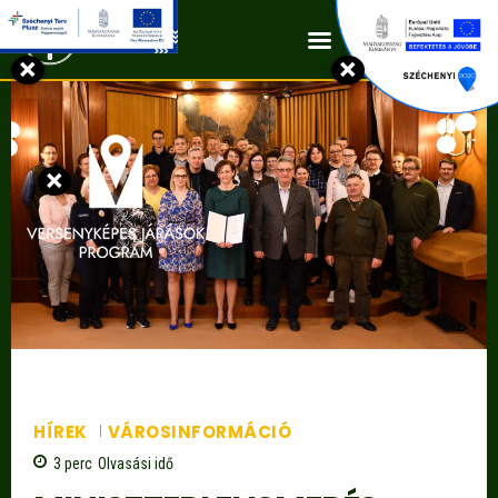
Kapcsolat
×
×
×
HÍREK
VÁROSINFORMÁCIÓ
3
perc
Olvasási idő