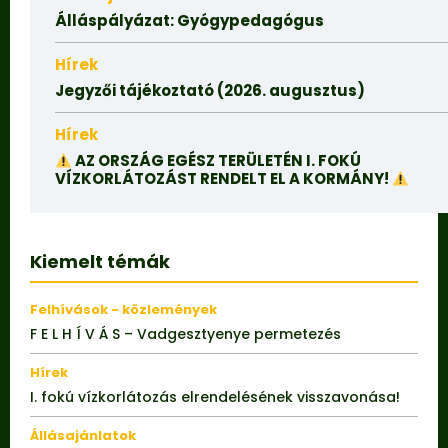
Álláspályázat: Gyógypedagógus
Hírek
Jegyzői tájékoztató (2026. augusztus)
Hírek
AZ ORSZÁG EGÉSZ TERÜLETÉN I. FOKÚ
VÍZKORLÁTOZÁST RENDELT EL A KORMÁNY!
Kiemelt témák
Felhívások - közlemények
F E L H Í V Á S – Vadgesztyenye permetezés
Hírek
I. fokú vízkorlátozás elrendelésének visszavonása!
Állásajánlatok