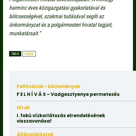
harminc éves közigazgatási gyakorlatával és
bölcsességével, szakmai tudásával segíti az
önkormányzat és a polgármesteri hivatal tagjait,
munkatársait.”
TAGS
HÍREK
Felhívások - közlemények
F E L H Í V Á S – Vadgesztyenye permetezés
Hírek
I. fokú vízkorlátozás elrendelésének
visszavonása!
Állásajánlatok