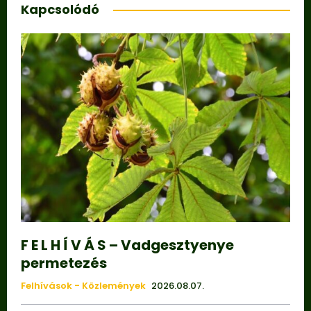
Kapcsolódó
F E L H Í V Á S – Vadgesztyenye
permetezés
Felhívások - Közlemények
2026.08.07.