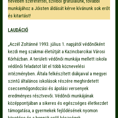
nevében szeretettel, szívből gratulálunk, további
munkájához a Jóisten áldását kérve kívánunk sok erőt
és kitartást!
LAUDÁCIÓ
„Aczél Zoltánné 1993. július 1. napjától védőnőként
kezdi meg szakmai életútját a Kazincbarcikai Városi
Kórházban. A területi védőnői munkája mellett iskola
védőnői feladatot lát el több köznevelési
intézményben. Általa felkészített diákjaival a megyei
szintű általános iskolások részére meghirdetett
csecsemőgondozási és ápolási versenyek
eredményes résztvevői. Védőnői munkájának
középpontjában a sikeres és egészséges életkezdet
támogatása, a gyermekek fejlődésének nyomon
követése és a bennük rejlő készségek