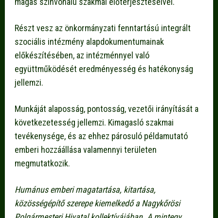
magas színvonalú szakmai előterjesztéseivel.
Részt vesz az önkormányzati fenntartású integrált
szociális intézmény alapdokumentumainak
előkészítésében, az intézménnyel való
együttműködését eredményesség és hatékonyság
jellemzi.
Munkáját alaposság, pontosság, vezetői irányítását a
következetesség jellemzi. Kimagasló szakmai
tevékenysége, és az ehhez párosuló példamutató
emberi hozzáállása valamennyi területen
megmutatkozik.
Humánus emberi magatartása, kitartása,
közösségépítő szerepe kiemelkedő a Nagykőrösi
Polgármesteri Hivatal kollektívájában. A mintegy