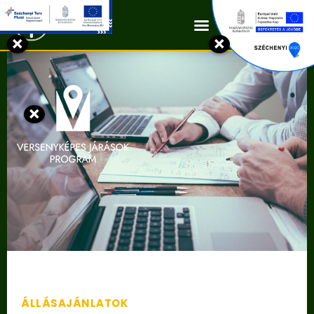
Kapcsolat
×
×
×
ÁLLÁSAJÁNLATOK