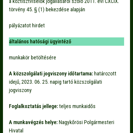
a köztisztviselők jogállásáról szóló 2011. évi CXCIX.
törvény 45. § (1) bekezdése alapján
pályázatot hirdet
általános hatósági ügyintéző
munkakör betöltésére
A közszolgálati jogviszony időtartama:
határozott
idejű, 2023. 06. 25. napig tartó közszolgálati
jogviszony
Foglalkoztatás jellege:
teljes munkaidős
A munkavégzés helye:
Nagykőrösi Polgármesteri
Hivatal