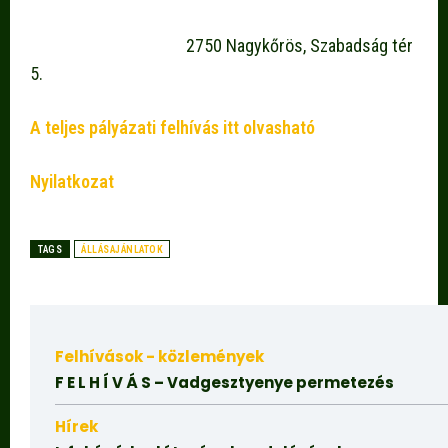
2750 Nagykőrös, Szabadság tér
5.
A teljes pályázati felhívás itt olvasható
Nyilatkozat
TAGS
ÁLLÁSAJÁNLATOK
Felhívások - közlemények
F E L H Í V Á S – Vadgesztyenye permetezés
Hírek