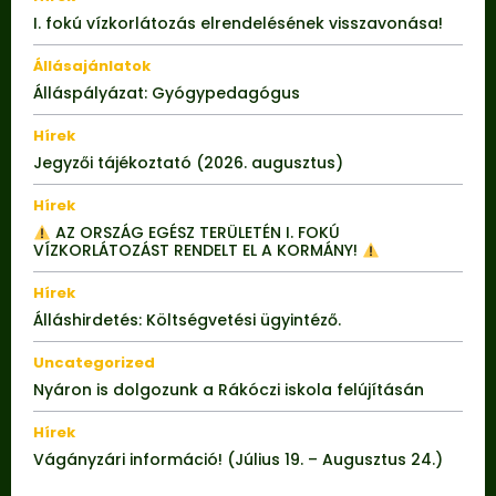
I. fokú vízkorlátozás elrendelésének visszavonása!
Állásajánlatok
Álláspályázat: Gyógypedagógus
Hírek
Jegyzői tájékoztató (2026. augusztus)
Hírek
AZ ORSZÁG EGÉSZ TERÜLETÉN I. FOKÚ
VÍZKORLÁTOZÁST RENDELT EL A KORMÁNY!
Hírek
Álláshirdetés: Költségvetési ügyintéző.
Uncategorized
Nyáron is dolgozunk a Rákóczi iskola felújításán
Hírek
Vágányzári információ! (Július 19. – Augusztus 24.)