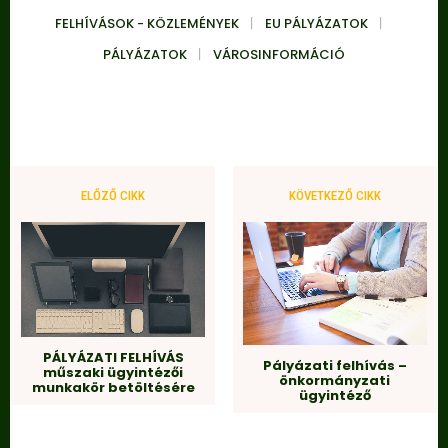
FELHÍVÁSOK - KÖZLEMÉNYEK
EU PÁLYÁZATOK
PÁLYÁZATOK
VÁROSINFORMÁCIÓ
ELŐZŐ CIKK
KÖVETKEZŐ CIKK
PÁLYÁZATI FELHÍVÁS
Pályázati felhívás –
műszaki ügyintézői
önkormányzati
munkakör betöltésére
ügyintéző