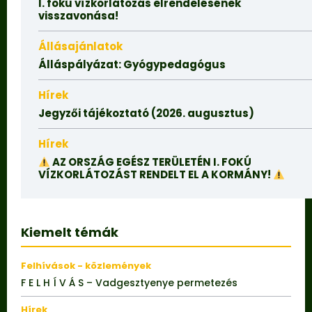
I. fokú vízkorlátozás elrendelésének
visszavonása!
Állásajánlatok
Álláspályázat: Gyógypedagógus
Hírek
Jegyzői tájékoztató (2026. augusztus)
Hírek
AZ ORSZÁG EGÉSZ TERÜLETÉN I. FOKÚ
VÍZKORLÁTOZÁST RENDELT EL A KORMÁNY!
Kiemelt témák
Felhívások - közlemények
F E L H Í V Á S – Vadgesztyenye permetezés
Hírek