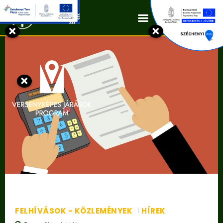
Kapcsolat
×
×
×
FELHÍVÁSOK - KÖZLEMÉNYEK
HÍREK