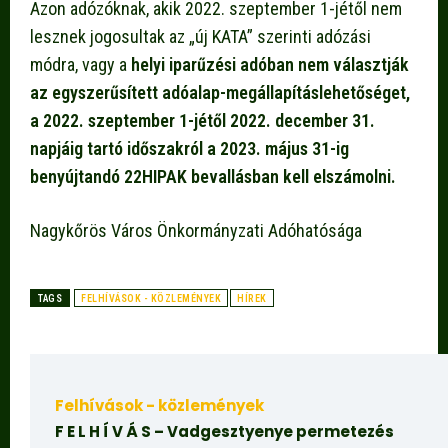
Azon adózóknak, akik 2022. szeptember 1-jétől nem
lesznek jogosultak az „új KATA” szerinti adózási
módra, vagy a
helyi iparűzési adóban nem választják
az egyszerűsített adóalap-megállapítás
lehetőséget,
a
2022. szeptember 1-jétől 2022. december 31.
napjáig tartó időszakról a 2023. május 31-ig
benyújtandó 22HIPAK bevallásban kell elszámolni.
Nagykőrös Város Önkormányzati Adóhatósága
TAGS
FELHÍVÁSOK - KÖZLEMÉNYEK
HÍREK
Felhívások - közlemények
F E L H Í V Á S – Vadgesztyenye permetezés