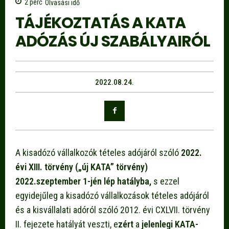
2
perc
Olvasási idő
TÁJÉKOZTATÁS A KATA
ADÓZÁS ÚJ SZABÁLYAIRÓL
2022.08.24.
A kisadózó vállalkozók tételes adójáról szóló
2022.
évi XIII. törvény („új KATA” törvény)
2022.
szeptember 1-jén lép hatályba,
s ezzel
egyidejűleg a kisadózó vállalkozások tételes adójáról
és a kisvállalati adóról szóló 2012. évi CXLVII. törvény
II. fejezete hatályát veszti, e
zért
a
jelenlegi KATA-