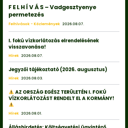
F E L H Í V Á S – Vadgesztyenye
permetezés
Felhívások - Közlemények
2026.08.07.
I. fokú vízkorlátozás elrendelésének
visszavonása!
Hírek
2026.08.07.
Jegyzői tájékoztató (2026. augusztus)
Hírek
2026.08.03.
AZ ORSZÁG EGÉSZ TERÜLETÉN I. FOKÚ
VÍZKORLÁTOZÁST RENDELT EL A KORMÁNY!
Hírek
2026.08.01.
Álláshirdetés: Költségvetési ügyintéző.