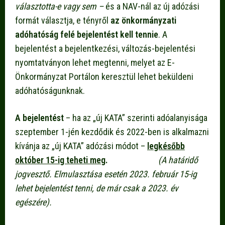
választotta-e vagy sem –
és a NAV-nál az új adózási
formát választja, e tényről
az önkormányzati
adóhatóság felé
bejelentést kell tennie
. A
bejelentést a bejelentkezési, változás-bejelentési
nyomtatványon lehet megtenni, melyet az E-
Önkormányzat Portálon keresztül lehet beküldeni
adóhatóságunknak.
A bejelentést
– ha az „új KATA” szerinti adóalanyisága
szeptember 1-jén kezdődik és 2022-ben is alkalmazni
kívánja az „új KATA” adózási módot –
legkésőbb
október 15-ig teheti meg
.
(A határidő
jogvesztő. Elmulasztása esetén 2023. február 15-ig
lehet bejelentést tenni, de már csak a 2023. év
egészére).