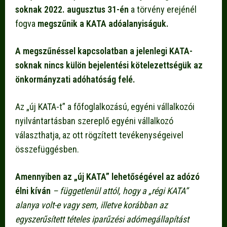
soknak 2022. augusztus 31-én
a törvény erejénél
fogva
megszűnik a KATA adóalanyiságuk.
A megszűnéssel kapcsolatban a jelenlegi KATA-
soknak nincs külön bejelentési kötelezettségük az
önkormányzati adóhatóság felé
.
Az „új KATA-t” a főfoglalkozású, egyéni vállalkozói
nyilvántartásban szereplő egyéni vállalkozó
választhatja, az ott rögzített tevékenységeivel
összefüggésben.
Amennyiben az „új KATA” lehetőségével az adózó
élni kíván
– függetlenül attól, hogy a „régi KATA”
alanya volt-e vagy sem, illetve korábban az
egyszerűsített tételes iparűzési adómegállapítást