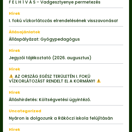
F E L H Í V Á S – Vadgesztyenye permetezés
Hírek
I. fokú vízkorlátozás elrendelésének visszavonása!
Állásajánlatok
Álláspályázat: Gyógypedagógus
Hírek
Jegyzői tájékoztató (2026. augusztus)
Hírek
AZ ORSZÁG EGÉSZ TERÜLETÉN I. FOKÚ
VÍZKORLÁTOZÁST RENDELT EL A KORMÁNY!
Hírek
Álláshirdetés: Költségvetési ügyintéző.
Uncategorized
Nyáron is dolgozunk a Rákóczi iskola felújításán
Hírek