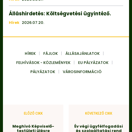
Álláshirdetés: Költségvetési ügyintéző.
Hírek
2026.07.20.
HÍREK
FÁJLOK
ÁLLÁSAJÁNLATOK
FELHÍVÁSOK - KÖZLEMÉNYEK
EU PÁLYÁZATOK
PÁLYÁZATOK
VÁROSINFORMÁCIÓ
ELŐZŐ CIKK
KÖVETKEZŐ CIKK
Meghívó Képviselő-
Év végi ügyfélfogadási
testületi ülésre
és szolgáltatási rend