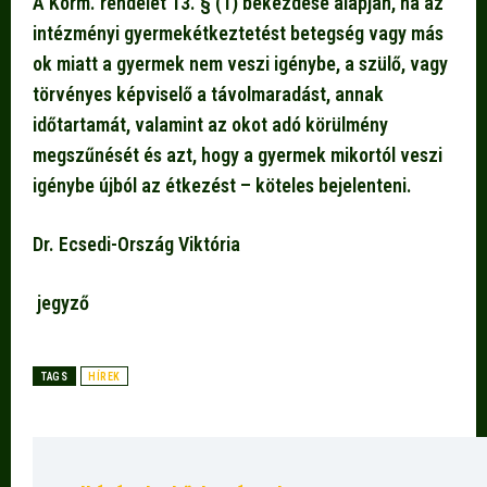
A Korm. rendelet 13. § (1) bekezdése alapján, ha az
intézményi gyermekétkeztetést betegség vagy más
ok miatt a gyermek nem veszi igénybe, a szülő, vagy
törvényes képviselő a távolmaradást, annak
időtartamát, valamint az okot adó körülmény
megszűnését és azt, hogy a gyermek mikortól veszi
igénybe újból az étkezést – köteles bejelenteni.
Dr. Ecsedi-Ország Viktória
jegyző
TAGS
HÍREK