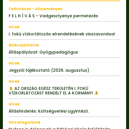
Felhívások - közlemények
F E L H Í V Á S – Vadgesztyenye permetezés
Hírek
I. fokú vízkorlátozás elrendelésének visszavonása!
Állásajánlatok
Álláspályázat: Gyógypedagógus
Hírek
Jegyzői tájékoztató (2026. augusztus)
Hírek
AZ ORSZÁG EGÉSZ TERÜLETÉN I. FOKÚ
VÍZKORLÁTOZÁST RENDELT EL A KORMÁNY!
Hírek
Álláshirdetés: Költségvetési ügyintéző.
Uncategorized