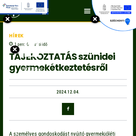
Kapcsolat
×
×
HÍREK
1
perc
Olvasási idő
×
TÁJÉKOZTATÁS szünidei
gyermekétkeztetésről
2024.12.04.
A személyes gondoskodást nyújtó gyermekjóléti