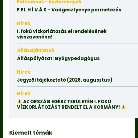
Felhívások - közlemények
F E L H Í V Á S – Vadgesztyenye permetezés
Hírek
I. fokú vízkorlátozás elrendelésének
visszavonása!
Állásajánlatok
Álláspályázat: Gyógypedagógus
Hírek
Jegyzői tájékoztató (2026. augusztus)
Hírek
AZ ORSZÁG EGÉSZ TERÜLETÉN I. FOKÚ
VÍZKORLÁTOZÁST RENDELT EL A KORMÁNY!
Kiemelt témák