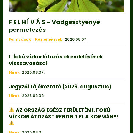
F E L H Í V Á S – Vadgesztyenye
permetezés
Felhívások - Közlemények
2026.08.07.
I. fokú vízkorlátozás elrendelésének
visszavonása!
Hírek
2026.08.07.
Jegyzői tájékoztató (2026. augusztus)
Hírek
2026.08.03.
AZ ORSZÁG EGÉSZ TERÜLETÉN I. FOKÚ
VÍZKORLÁTOZÁST RENDELT EL A KORMÁNY!
Hírek
2026.08.01.