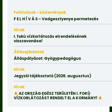
Felhívások - közlemények
F E L H Í V Á S – Vadgesztyenye permetezés
Hírek
I. fokú vízkorlátozás elrendelésének
visszavonása!
Állásajánlatok
Álláspályázat: Gyógypedagógus
Hírek
Jegyzői tájékoztató (2026. augusztus)
Hírek
AZ ORSZÁG EGÉSZ TERÜLETÉN I. FOKÚ
VÍZKORLÁTOZÁST RENDELT EL A KORMÁNY!