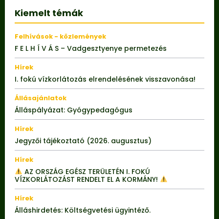
Kiemelt témák
Felhívások - közlemények
F E L H Í V Á S – Vadgesztyenye permetezés
Hírek
I. fokú vízkorlátozás elrendelésének visszavonása!
Állásajánlatok
Álláspályázat: Gyógypedagógus
Hírek
Jegyzői tájékoztató (2026. augusztus)
Hírek
AZ ORSZÁG EGÉSZ TERÜLETÉN I. FOKÚ
VÍZKORLÁTOZÁST RENDELT EL A KORMÁNY!
Hírek
Álláshirdetés: Költségvetési ügyintéző.