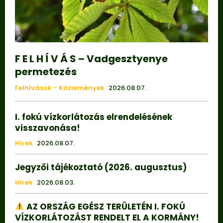
F E L H Í V Á S – Vadgesztyenye
permetezés
Felhívások - Közlemények
2026.08.07.
I. fokú vízkorlátozás elrendelésének
visszavonása!
Hírek
2026.08.07.
Jegyzői tájékoztató (2026. augusztus)
Hírek
2026.08.03.
AZ ORSZÁG EGÉSZ TERÜLETÉN I. FOKÚ
VÍZKORLÁTOZÁST RENDELT EL A KORMÁNY!