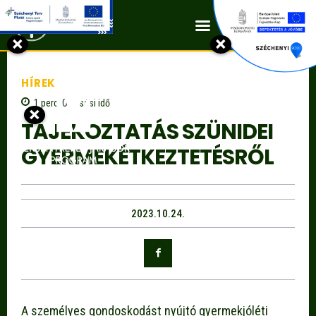
Kapcsolat
×
×
HÍREK
1
perc
Olvasási idő
×
TÁJÉKOZTATÁS SZÜNIDEI
GYERMEKÉTKEZTETÉSRŐL
2023.10.24.
A személyes gondoskodást nyújtó gyermekjóléti