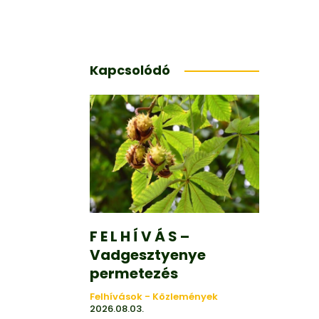
Kapcsolódó
F E L H Í V Á S –
Vadgesztyenye
permetezés
Felhívások - Közlemények
2026.08.03.