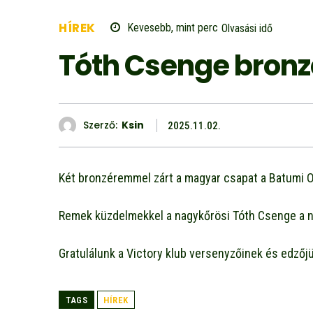
HÍREK
Kevesebb, mint
perc
Olvasási idő
Tóth Csenge bronz
Szerző:
Ksin
2025.11.02.
Két bronzéremmel zárt a magyar csapat a Batumi O
Remek küzdelmekkel a nagykőrösi Tóth Csenge a n
Gratulálunk a Victory klub versenyzőinek és edzőj
TAGS
HÍREK