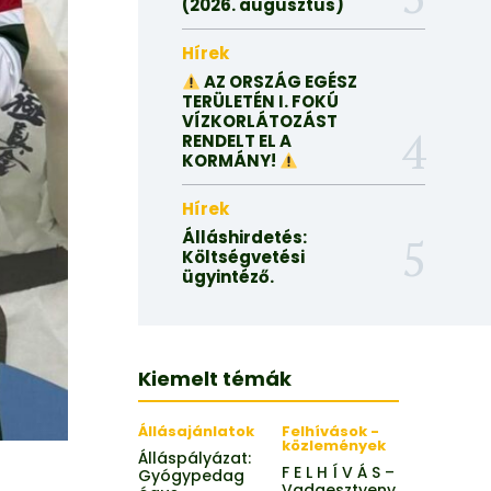
(2026. augusztus)
Hírek
AZ ORSZÁG EGÉSZ
TERÜLETÉN I. FOKÚ
VÍZKORLÁTOZÁST
RENDELT EL A
KORMÁNY!
Hírek
Álláshirdetés:
Költségvetési
ügyintéző.
Kiemelt témák
Állásajánlatok
Felhívások -
közlemények
Álláspályázat:
F E L H Í V Á S –
Gyógypedag
Vadgesztyeny