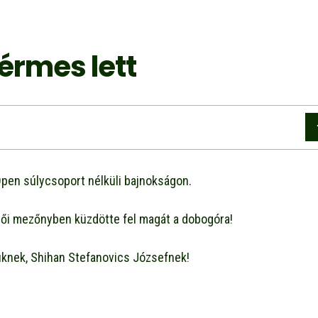
érmes lett
pen súlycsoport nélküli bajnokságon.
ői mezőnyben küzdötte fel magát a dobogóra!
üknek, Shihan Stefanovics Józsefnek!