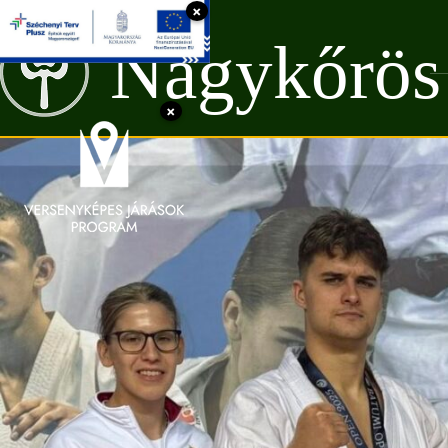
×
Nagykőrös
×