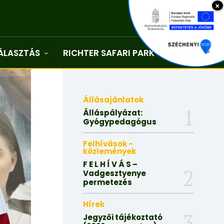
×
ÁLASZTÁS
RICHTER SAFARI PARK
Kapcsolat
Állásajánlatok
Álláspályázat:
Gyógypedagógus
Felhívások -
közlemények
F E L H Í V Á S –
Vadgesztyenye
permetezés
Hírek
Jegyzői tájékoztató