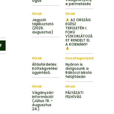
ógus
e permetezés
Hírek
Hírek
Jegyzői
AZ ORSZÁG
tájékoztató
EGÉSZ
(2026.
TERÜLETÉN I.
augusztus)
FOKÚ
VÍZKORLÁTOZÁ
ST RENDELT EL
A KORMÁNY!
Hírek
Uncategorized
Álláshirdetés:
Nyáron is
Költségvetési
dolgozunk a
ügyintéző.
Rákóczi iskola
felújításán
Hírek
Hírek
Vágányzári
PÁLYÁZATI
információ!
FELHÍVÁS
(Július 19. –
Augusztus
24.)