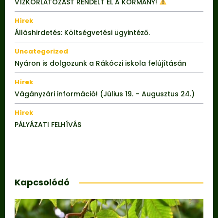
VÍZKORLÁTOZÁST RENDELT EL A KORMÁNY!
Hírek
Álláshirdetés: Költségvetési ügyintéző.
Uncategorized
Nyáron is dolgozunk a Rákóczi iskola felújításán
Hírek
Vágányzári információ! (Július 19. – Augusztus 24.)
Hírek
PÁLYÁZATI FELHÍVÁS
Kapcsolódó