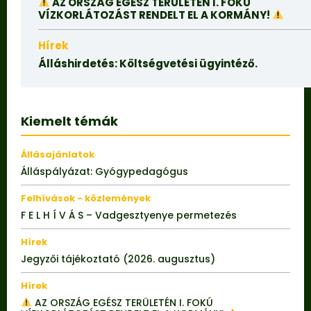
AZ ORSZÁG EGÉSZ TERÜLETÉN I. FOKÚ
VÍZKORLÁTOZÁST RENDELT EL A KORMÁNY!
Hírek
Álláshirdetés: Költségvetési ügyintéző.
Kiemelt témák
Állásajánlatok
Álláspályázat: Gyógypedagógus
Felhívások - közlemények
F E L H Í V Á S – Vadgesztyenye permetezés
Hírek
Jegyzői tájékoztató (2026. augusztus)
Hírek
AZ ORSZÁG EGÉSZ TERÜLETÉN I. FOKÚ