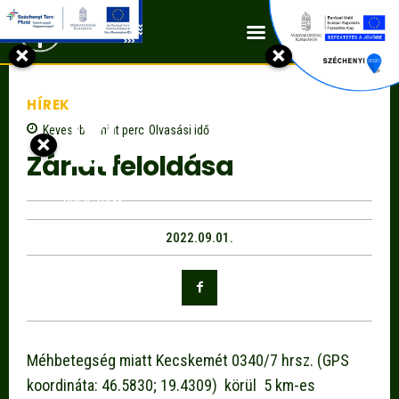
Kapcsolat
×
×
HÍREK
Kevesebb, mint
perc
Olvasási idő
×
Zárlat feloldása
2022.09.01.
Méhbetegség miatt Kecskemét 0340/7 hrsz. (GPS
koordináta: 46.5830; 19.4309) körül 5 km-es