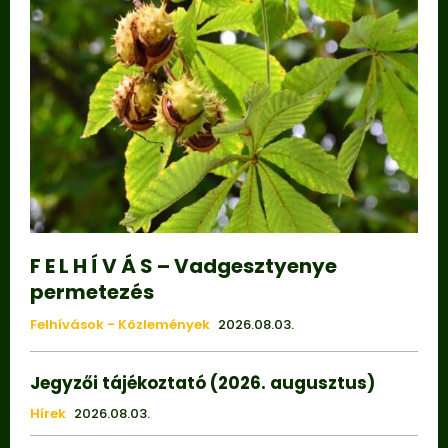
F E L H Í V Á S – Vadgesztyenye
permetezés
Felhívások - Közlemények
2026.08.03.
Jegyzői tájékoztató (2026. augusztus)
Hírek
2026.08.03.