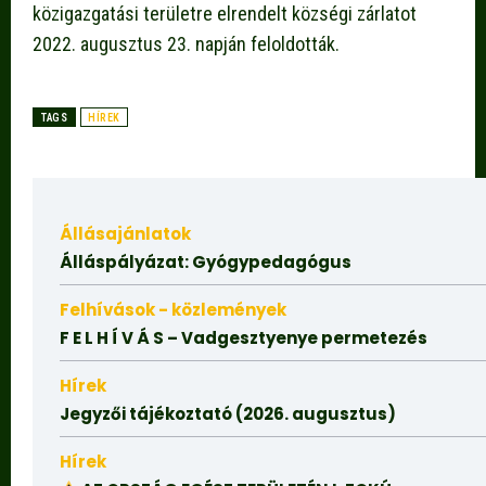
közigazgatási területre elrendelt községi zárlatot
2022. augusztus 23. napján feloldották.
TAGS
HÍREK
Állásajánlatok
Álláspályázat: Gyógypedagógus
Felhívások - közlemények
F E L H Í V Á S – Vadgesztyenye permetezés
Hírek
Jegyzői tájékoztató (2026. augusztus)
Hírek