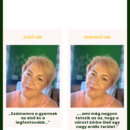
ELŐZŐ CIKK
KÖVETKEZŐ CIKK
„Számomra a gyermek
„…ami még nagyon
az első és a
tetszik az az, hogy a
legfontosabb…”
várost körbe öleli egy
nagy erdős terület.”