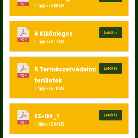
1 fájl(ok)
3.88 MB
4 Különleges
Letöltés
1 fájl(ok)
3.14 MB
5 Természetvédelmi
Letöltés
területek
1 fájl(ok)
6.10 MB
SZ-1M_1
Letöltés
1 fájl(ok)
5.04 MB