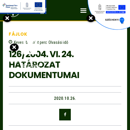
Kapcsolat
×
×
FÁJLOK
Kevesebb, mint
perc
Olvasási idő
×
126/2004. VI. 24.
HATÁROZAT
DOKUMENTUMAI
2020.10.26.