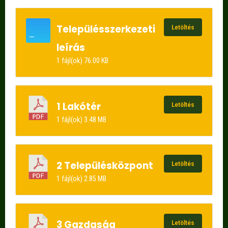
Településszerkezeti
Letöltés
leírás
1 fájl(ok)
76.00 KB
1 Lakótér
Letöltés
1 fájl(ok)
3.48 MB
2 Településközpont
Letöltés
1 fájl(ok)
2.85 MB
3 Gazdaság
Letöltés