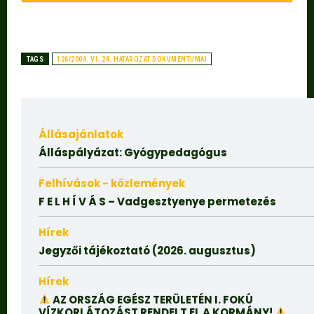
TAGS
126/2004. VI. 24. HATÁROZAT DOKUMENTUMAI
Állásajánlatok
Álláspályázat: Gyógypedagógus
Felhívások - közlemények
F E L H Í V Á S – Vadgesztyenye permetezés
Hírek
Jegyzői tájékoztató (2026. augusztus)
Hírek
AZ ORSZÁG EGÉSZ TERÜLETÉN I. FOKÚ
VÍZKORLÁTOZÁST RENDELT EL A KORMÁNY!