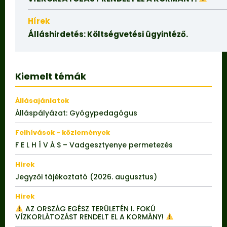
Hírek
Álláshirdetés: Költségvetési ügyintéző.
Kiemelt témák
Állásajánlatok
Álláspályázat: Gyógypedagógus
Felhívások - közlemények
F E L H Í V Á S – Vadgesztyenye permetezés
Hírek
Jegyzői tájékoztató (2026. augusztus)
Hírek
AZ ORSZÁG EGÉSZ TERÜLETÉN I. FOKÚ
VÍZKORLÁTOZÁST RENDELT EL A KORMÁNY!