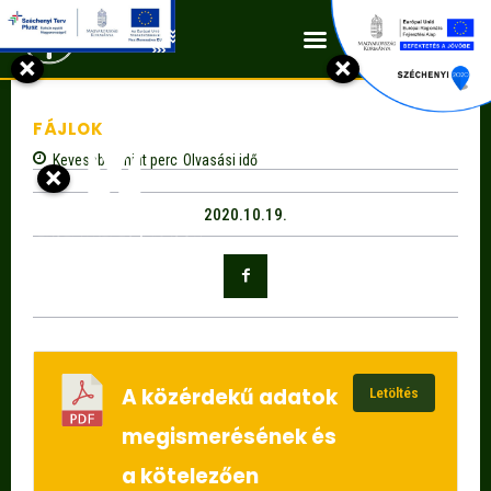
Kapcsolat
×
×
FÁJLOK
Kevesebb, mint
perc
Olvasási idő
×
2020.10.19.
A közérdekű adatok
Letöltés
megismerésének és
a kötelezően