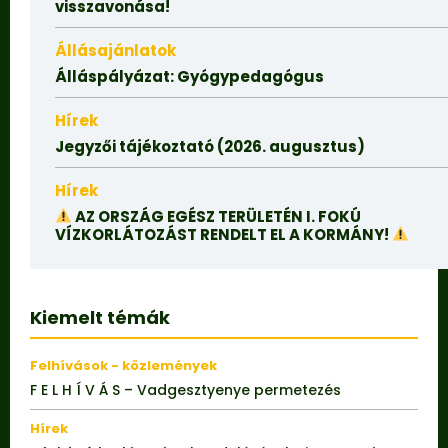
visszavonása!
Állásajánlatok
Álláspályázat: Gyógypedagógus
Hírek
Jegyzői tájékoztató (2026. augusztus)
Hírek
AZ ORSZÁG EGÉSZ TERÜLETÉN I. FOKÚ
VÍZKORLÁTOZÁST RENDELT EL A KORMÁNY!
Kiemelt témák
Felhívások - közlemények
F E L H Í V Á S – Vadgesztyenye permetezés
Hírek