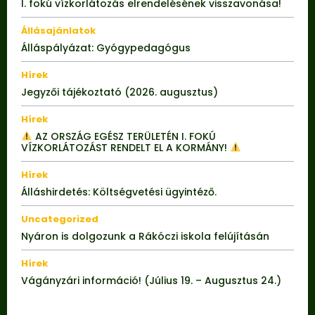
I. fokú vízkorlátozás elrendelésének visszavonása!
Állásajánlatok
Álláspályázat: Gyógypedagógus
Hírek
Jegyzői tájékoztató (2026. augusztus)
Hírek
AZ ORSZÁG EGÉSZ TERÜLETÉN I. FOKÚ
VÍZKORLÁTOZÁST RENDELT EL A KORMÁNY!
Hírek
Álláshirdetés: Költségvetési ügyintéző.
Uncategorized
Nyáron is dolgozunk a Rákóczi iskola felújításán
Hírek
Vágányzári információ! (Július 19. – Augusztus 24.)