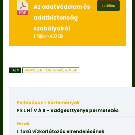
Az adatvédelem és
Letöltés
adatbiztonság
szabályairól
1 fájl(ok)
4.03 MB
TAGS
ADATVÉDELMI TÁJÉKOZTATÓ, ADATLAP
Felhívások - közlemények
F E L H Í V Á S – Vadgesztyenye permetezés
Hírek
I. fokú vízkorlátozás elrendelésének