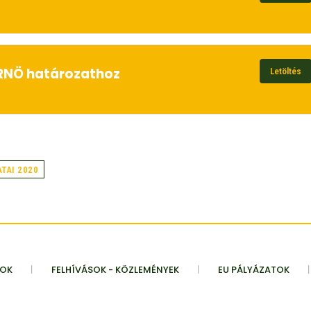
) RNÖ határozathoz
Letöltés
TAI 2020
TOK
FELHÍVÁSOK - KÖZLEMÉNYEK
EU PÁLYÁZATOK