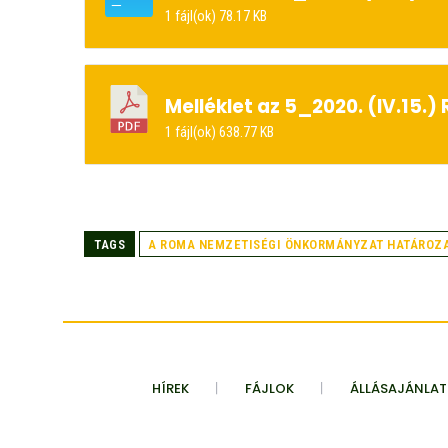
1 fájl(ok)
78.17 KB
Melléklet az 5_2020. (IV.15.
1 fájl(ok)
638.77 KB
TAGS
A ROMA NEMZETISÉGI ÖNKORMÁNYZAT HATÁROZA
HÍREK
FÁJLOK
ÁLLÁSAJÁNLA