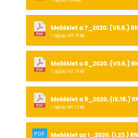
1 fájl(ok)
3.34 MB
Melléklet a 7_2020. (VII.6.)
1 fájl(ok)
939.78 KB
Melléklet a 8_2020. (VII.6.)
1 fájl(ok)
901.79 KB
Melléklet a 9_2020. (IX.16.)
1 fájl(ok)
901.17 KB
Melléklet az 1_2020. (I.23.) R