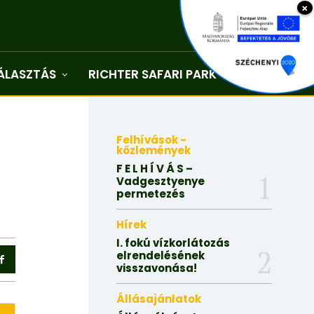
×
ÁLASZTÁS
RICHTER SAFARI PARK
Kapcsolat
Felhívások -
közlemények
F E L H Í V Á S –
Vadgesztyenye
permetezés
Hírek
I. fokú vízkorlátozás
elrendelésének
visszavonása!
Állásajánlatok