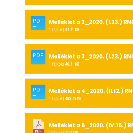
Melléklet a 2_2020. (I.23.) RN
1 fájl(ok)
44.41 KB
Melléklet a 3_2020. (I.23.) RN
1 fájl(ok)
46.31 KB
Melléklet a 4_2020. (II.12.) 
1 fájl(ok)
483.49 KB
Melléklet a 6_2020. (IV.15.)