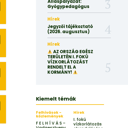
Álláspályázat:
Gyógypedagógus
Hírek
Jegyzői tájékoztató
(2026. augusztus)
Hírek
AZ ORSZÁG EGÉSZ
TERÜLETÉN I. FOKÚ
VÍZKORLÁTOZÁST
RENDELT EL A
KORMÁNY!
Kiemelt témák
Felhívások -
Hírek
közlemények
I. fokú
F E L H Í V Á S –
vízkorlátozás
Vadgesztyeny