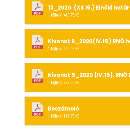
13_2020. (XII.16.) Elnöki hatá
1 fájl(ok)
413.75 KB
Kivonat 6_2020(IV.15) RNÖ 
1 fájl(ok)
269.03 KB
Kivonat 5_2020 (IV.15). RNÖ
1 fájl(ok)
269.03 KB
Beszámoló
1 fájl(ok)
111.75 KB