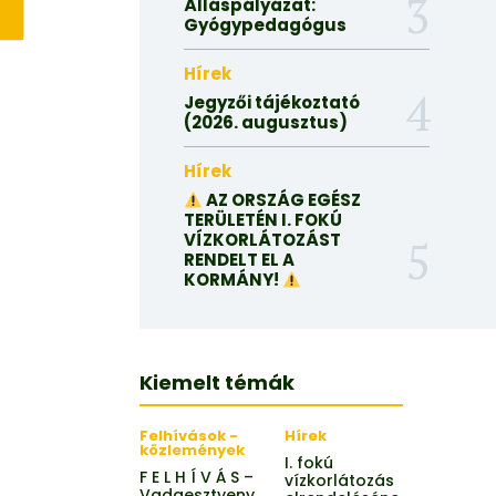
Álláspályázat:
Gyógypedagógus
Hírek
Jegyzői tájékoztató
(2026. augusztus)
Hírek
AZ ORSZÁG EGÉSZ
TERÜLETÉN I. FOKÚ
VÍZKORLÁTOZÁST
RENDELT EL A
KORMÁNY!
Kiemelt témák
Felhívások -
Hírek
közlemények
I. fokú
F E L H Í V Á S –
vízkorlátozás
Vadgesztyeny