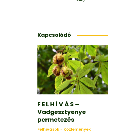
Kapcsolódó
F E L H Í V Á S –
Vadgesztyenye
permetezés
Felhívások - Közlemények