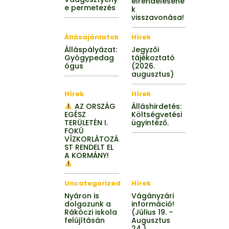
elrendeléséne
e permetezés
k
visszavonása!
Állásajánlatok
Hírek
Álláspályázat:
Jegyzői
Gyógypedag
tájékoztató
ógus
(2026.
augusztus)
Hírek
Hírek
AZ ORSZÁG
Álláshirdetés:
EGÉSZ
Költségvetési
TERÜLETÉN I.
ügyintéző.
FOKÚ
VÍZKORLÁTOZÁ
ST RENDELT EL
A KORMÁNY!
Uncategorized
Hírek
Nyáron is
Vágányzári
dolgozunk a
információ!
Rákóczi iskola
(Július 19. –
felújításán
Augusztus
24.)