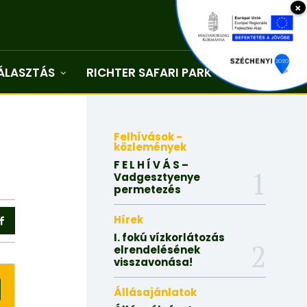
×
ÁLASZTÁS
RICHTER SAFARI PARK
Kapcsolat
Felhívások -
közlemények
F E L H Í V Á S –
Vadgesztyenye
permetezés
Hírek
I. fokú vízkorlátozás
elrendelésének
visszavonása!
Állásajánlatok