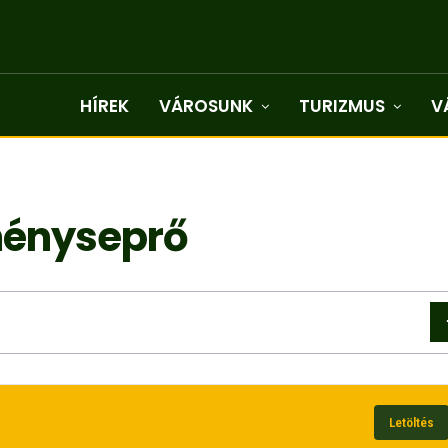
HÍREK
VÁROSUNK
TURIZMUS
V
ményseprő
Letöltés