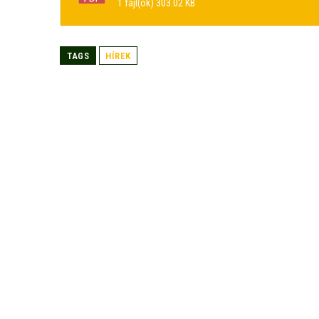
1 fájl(ok)
303.02 KB
TAGS
HÍREK