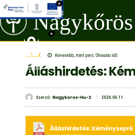
×
Nagykőrös
×
HÍREK
Kevesebb, mint
perc
Olvasási idő
Álláshirdetés: Ké
Szerző:
Nagykoros-Hu-2
2026.06.11.
Álláshirdetés: Kéményseprő