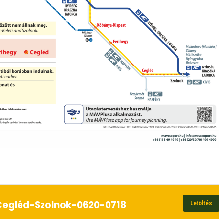
Cegléd-Szolnok-0620-0718
Letöltés