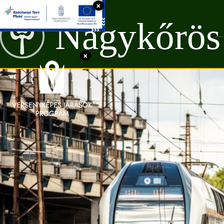
×
Nagykőrös
×