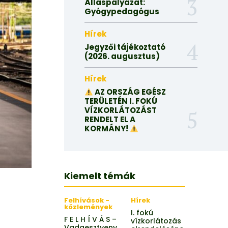
Álláspályázat:
Gyógypedagógus
Hírek
Jegyzői tájékoztató
(2026. augusztus)
Hírek
AZ ORSZÁG EGÉSZ
TERÜLETÉN I. FOKÚ
VÍZKORLÁTOZÁST
RENDELT EL A
KORMÁNY!
Kiemelt témák
Felhívások -
Hírek
közlemények
I. fokú
F E L H Í V Á S –
vízkorlátozás
Vadgesztyeny