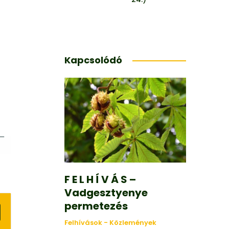
Kapcsolódó
F E L H Í V Á S –
Vadgesztyenye
permetezés
Felhívások - Közlemények