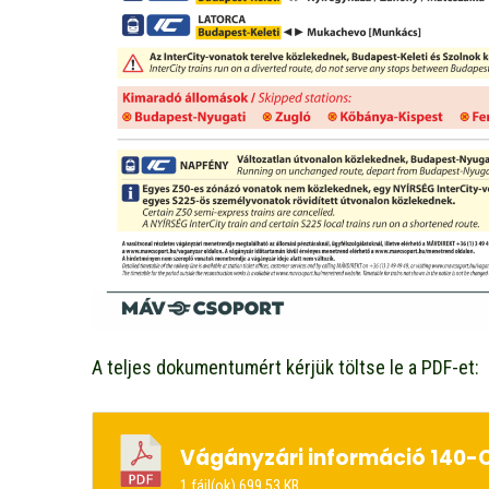
A teljes dokumentumért kérjük töltse le a PDF-et:
Vágányzári információ 140-
1 fájl(ok)
699.53 KB