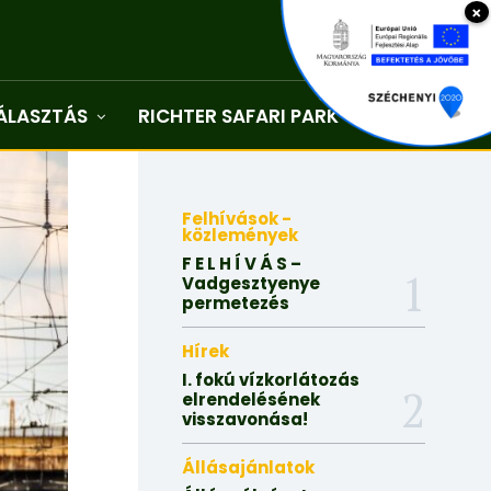
×
ÁLASZTÁS
RICHTER SAFARI PARK
Kapcsolat
Felhívások -
közlemények
F E L H Í V Á S –
Vadgesztyenye
permetezés
Hírek
I. fokú vízkorlátozás
elrendelésének
visszavonása!
Állásajánlatok