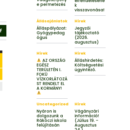
elrendeléséne
e permetezés
k
visszavonása!
Állásajánlatok
Hírek
Álláspályázat:
Jegyzői
Gyógypedag
tájékoztató
ógus
(2026.
augusztus)
Hírek
Hírek
AZ ORSZÁG
Álláshirdetés:
EGÉSZ
Költségvetési
TERÜLETÉN I.
ügyintéző.
FOKÚ
VÍZKORLÁTOZÁ
ST RENDELT EL
A KORMÁNY!
Uncategorized
Hírek
Nyáron is
Vágányzári
dolgozunk a
információ!
Rákóczi iskola
(Július 19. –
felújításán
Augusztus
24.)