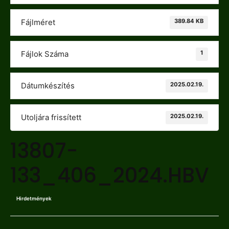
389.84 KB
Fájlméret
1
Fájlok Száma
2025.02.19.
Dátumkészítés
2025.02.19.
Utoljára frissített
13807-
133_406_2024.HBV
Hirdetmények