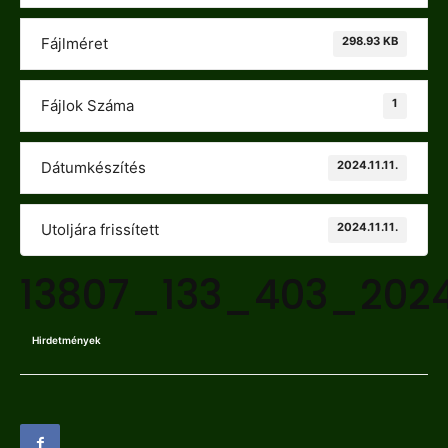
298.93 KB
Fájlméret
1
Fájlok Száma
2024.11.11.
Dátumkészítés
2024.11.11.
Utoljára frissített
13807_133_403_202
Hirdetmények