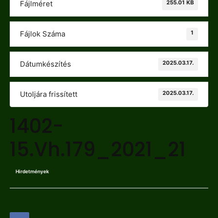
255.01 KB
Fájlméret
1
Fájlok Száma
2025.03.17.
Dátumkészítés
2025.03.17.
Utoljára frissített
1402-
15.Vh.179_2021_21
Hirdetmények