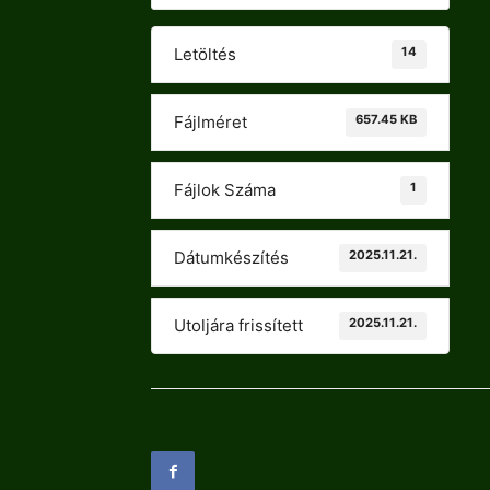
14
Letöltés
657.45 KB
Fájlméret
1
Fájlok Száma
2025.11.21.
Dátumkészítés
2025.11.21.
Utoljára frissített