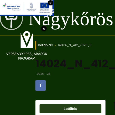
×
Nagykőrös
×
Kezdőlap
14024_N_412_2025_5
14024_N_412
2025.11.21.
Letöltés