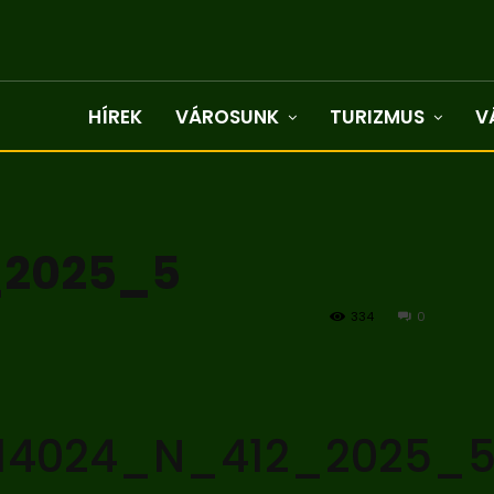
HÍREK
VÁROSUNK
TURIZMUS
V
_2025_5
334
0
14024_N_412_2025_