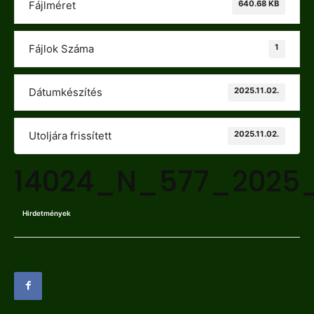
640.68 KB
Fájlméret
1
Fájlok Száma
2025.11.02.
Dátumkészítés
2025.11.02.
Utoljára frissített
14024_N_577_2025
Hirdetmények